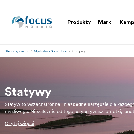
Produkty
Marki
Kamp
Strona główna
Myślistwo & outdoor
Statywy
Statywy
Statyw to wszechstronne i niezbędne narzędzie dla każdeg
myśliwego. Niezależnie od tego, czy używasz lornetki, lune
aparatu fotograficznego, statyw pomoże Ci ustabilizować s
Czytaj więcej
aby uzyskać czysty i stabilny obraz.