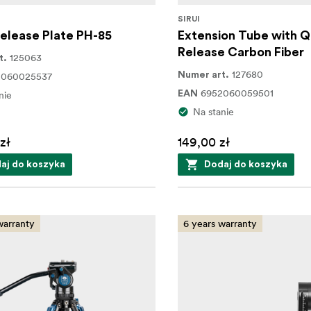
SIRUI
elease Plate PH-85
Extension Tube with Q
Release Carbon Fiber
125063
t.
127680
2060025537
Numer art.
6952060059501
nie
EAN
Na stanie
zł
149,00 zł
aj do koszyka
Dodaj do koszyka
warranty
6 years warranty