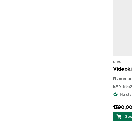
SIRUI
Videoki
Numer ar
695
EAN
Na sta
1390,00
Dod