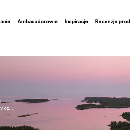
anie
Ambasadorowie
Inspiracje
Recenzje pro
o
ty czy
przęt,