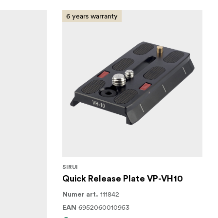
6 years warranty
SIRUI
Quick Release Plate VP-VH10
111842
Numer art.
6952060010953
EAN