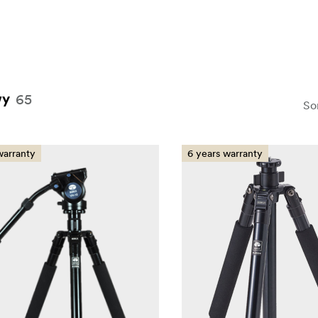
65
wy
So
warranty
6 years warranty