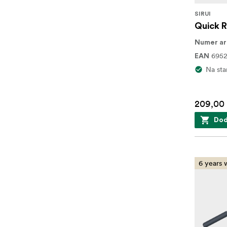
SIRUI
Quick R
Numer ar
695
EAN
Na sta
209,00 
Dod
6 years 