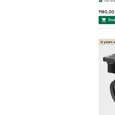
Na sta
1190,00
Dod
6 years 