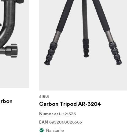
SIRUI
arbon
Carbon Tripod AR-3204
121536
Numer art.
6952060026565
EAN
Na stanie