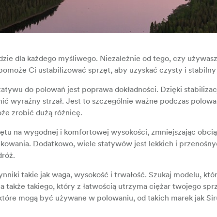
zie dla każdego myśliwego. Niezależnie od tego, czy używasz 
pomoże Ci ustabilizować sprzęt, aby uzyskać czysty i stabilny
atywu do polowań jest poprawa dokładności. Dzięki stabilizac
ć wyraźny strzał. Jest to szczególnie ważne podczas polowa
że zrobić dużą różnicę.
tu na wygodnej i komfortowej wysokości, zmniejszając obcią
owania. Dodatkowo, wiele statywów jest lekkich i przenośnyc
róż.
nniki takie jak waga, wysokość i trwałość. Szukaj modelu, kt
a także takiego, który z łatwością utrzyma ciężar twojego sp
tóre mogą być używane w polowaniu, od takich marek jak Siru