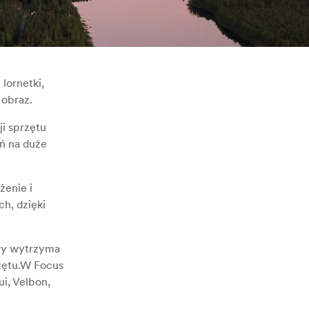
lornetki,
 obraz.
ji sprzętu
ń na duże
żenie i
h, dzięki
óry wytrzyma
rzętu.W Focus
i, Velbon,