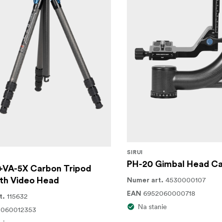
SIRUI
PH-20 Gimbal Head C
+VA-5X Carbon Tripod
4530000107
th Video Head
Numer art.
6952060000718
EAN
115632
t.
Na stanie
2060012353