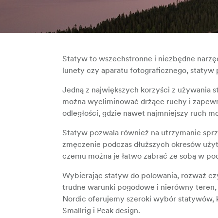
Statyw to wszechstronne i niezbędne narzęd
lunety czy aparatu fotograficznego, statyw 
Jedną z największych korzyści z używania st
można wyeliminować drżące ruchy i zapewni
odległości, gdzie nawet najmniejszy ruch mo
Statyw pozwala również na utrzymanie sprzę
zmęczenie podczas dłuższych okresów użytk
czemu można je łatwo zabrać ze sobą w pod
Wybierając statyw do polowania, rozważ czy
trudne warunki pogodowe i nierówny teren, 
Nordic oferujemy szeroki wybór statywów, k
Smallrig i Peak design.