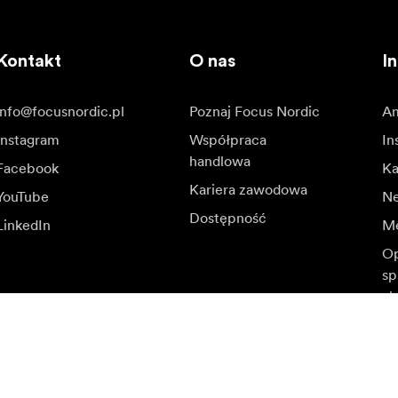
Kontakt
O nas
In
info@focusnordic.pl
Poznaj Focus Nordic
Am
Instagram
Współpraca
In
handlowa
Facebook
Ka
Kariera zawodowa
YouTube
N
Dostępność
LinkedIn
Me
Op
sp
ak