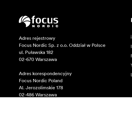
Adres rejestrowy

Focus Nordic Sp. z o.o. Oddział w Polsce 

ul. Puławska 182

02-670 Warszawa 

Adres korespondencyjny

Focus Nordic Poland

Al. Jerozolimskie 178

02-486 Warszawa

NIP: 1080020889

KRS: 0000637937
Znajdź na mapach Google