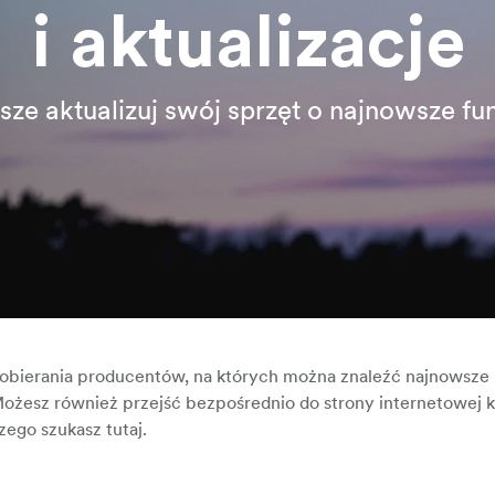
i aktualizacje
ze aktualizuj swój sprzęt o najnowsze fu
b pobierania producentów, na których można znaleźć najnowsze
Możesz również przejść bezpośrednio do strony internetowej 
zego szukasz tutaj.