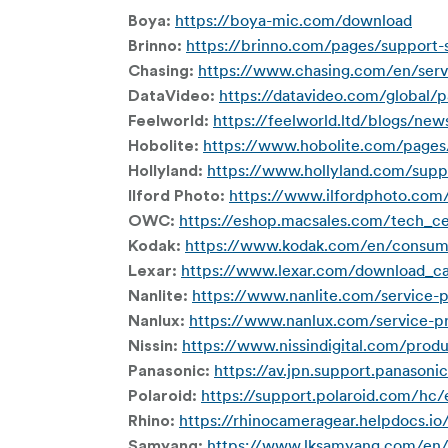
https://boya-mic.com/download
Boya:
https://brinno.com/pages/support-
Brinno:
https://www.chasing.com/en/serv
Chasing:
https://datavideo.com/global/
DataVideo:
https://feelworld.ltd/blogs/ne
Feelworld:
https://www.hobolite.com/pages
Hobolite:
https://www.hollyland.com/sup
Hollyland:
https://www.ilfordphoto.com/
Ilford Photo:
https://eshop.macsales.com/tech_ce
OWC:
https://www.kodak.com/en/consum
Kodak:
https://www.lexar.com/download_c
Lexar:
https://www.nanlite.com/service-
Nanlite:
https://www.nanlux.com/service-p
Nanlux:
https://www.nissindigital.com/prod
Nissin:
https://av.jpn.support.panason
Panasonic:
https://support.polaroid.com/hc/
Polaroid:
https://rhinocameragear.helpdocs.io
Rhino:
https://www.lksamyang.com/en/
Samyang: