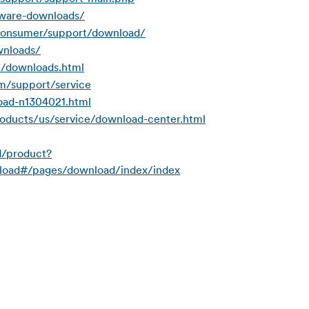
mware-downloads/
consumer/support/download/
wnloads/
/downloads.html
m/support/service
oad-n1304021.html
oducts/us/service/download-center.html
d/product?
oad#/pages/download/index/index