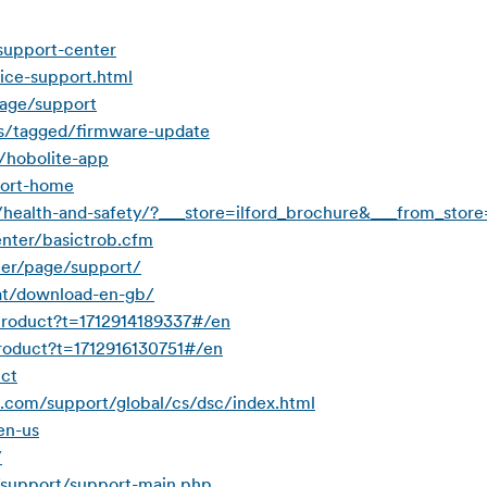
support-center
ice-support.html
page/support
ws/tagged/firmware-update
/hobolite-app
port-home
health-and-safety/?___store=ilford_brochure&___from_store
nter/basictrob.cfm
er/page/support/
at/download-en-gb/
product?t=1712914189337#/en
roduct?t=1712916130751#/en
uct
ic.com/support/global/cs/dsc/index.html
en-us
/
support/support-main.php