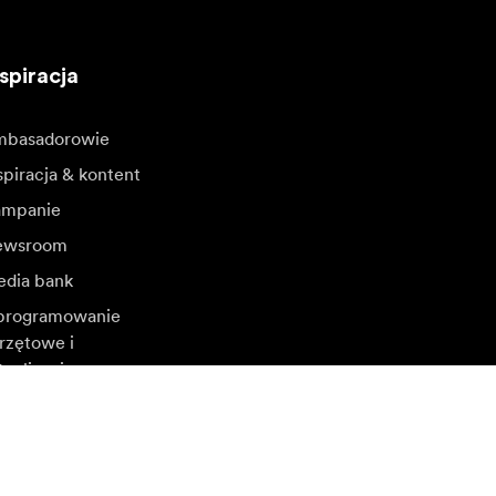
spiracja
basadorowie
spiracja & kontent
mpanie
ewsroom
dia bank
rogramowanie
rzętowe i
tualizacje