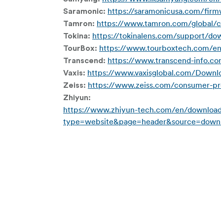
https://saramonicusa.com/fir
Saramonic:
https://www.tamron.com/global/
Tamron:
https://tokinalens.com/support/do
Tokina:
https://www.tourboxtech.com/en
TourBox:
https://www.transcend-info.co
Transcend:
https://www.vaxisglobal.com/Downl
Vaxis:
https://www.zeiss.com/consumer-pr
Zeiss:
Zhiyun:
https://www.zhiyun-tech.com/en/downloa
type=website&page=header&source=downl