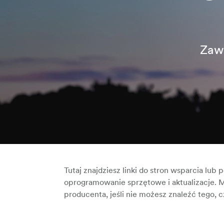
Zaws
Tutaj znajdziesz linki do stron wsparcia lu
oprogramowanie sprzętowe i aktualizacje. 
producenta, jeśli nie możesz znaleźć tego, c