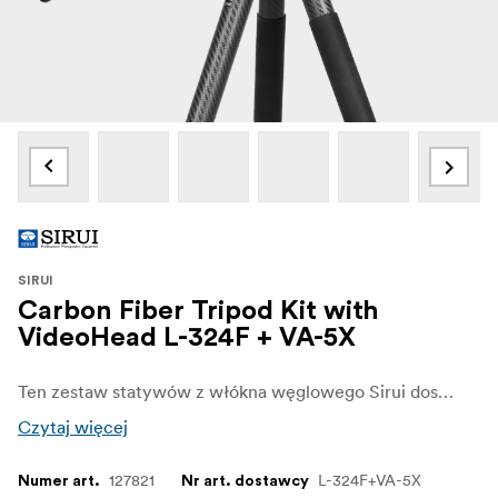
SIRUI
Carbon Fiber Tripod Kit with
VideoHead L-324F + VA-5X
Ten zestaw statywów z włókna węglowego Sirui doskonale nadaje się do lekkich kamer wideo i lunet.
Czytaj więcej
127821
L-324F+VA-5X
Numer art.
Nr art. dostawcy