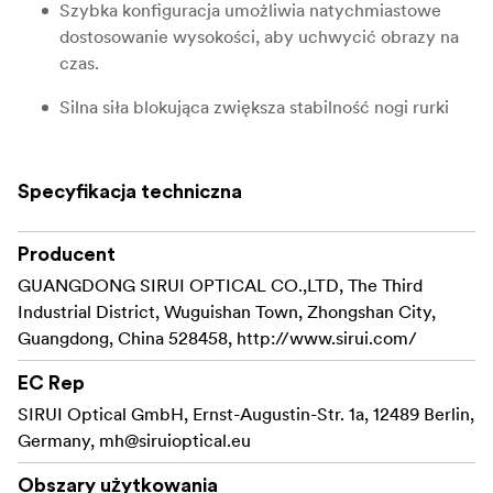
Szybka konfiguracja umożliwia natychmiastowe
dostosowanie wysokości, aby uchwycić obrazy na
czas.
Silna siła blokująca zwiększa stabilność nogi rurki
po wysunięciu lub wsunięciu.
Konstrukcja bez kolumny centralnej zapobiega
Specyfikacja techniczna
drganiom ciężkiego sprzętu z powodu braku
wystarczającego wsparcia.
Producent
I jednocześnie zapewnia gładką i kompaktową
GUANGDONG SIRUI OPTICAL CO.,LTD, The Third
konstrukcję.
Industrial District, Wuguishan Town, Zhongshan City,
Guangdong, China 528458, http://www.sirui.com/
Maksymalna wysokość (łącznie z głowicą VA-5X)
wynosi 153 cm.
EC Rep
SIRUI Optical GmbH, Ernst-Augustin-Str. 1a, 12489 Berlin,
Maksymalne obciążenie 18 kg i maksymalna
Germany,
mh@siruioptical.eu
średnica rurki 32 mm, cechuje się dużą stabilnością,
co umożliwia przenoszenie ciężkiego sprzętu lub
Obszary użytkowania