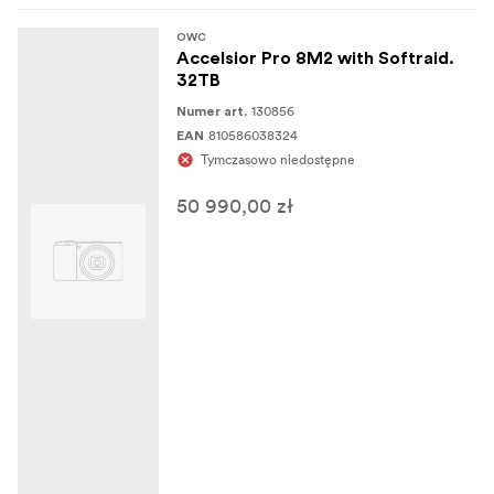
OWC
Accelsior Pro 8M2 with Softraid.
32TB
130856
Numer art.
810586038324
EAN
Tymczasowo niedostępne
50 990,00 zł