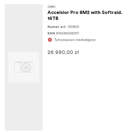
OWC
Accelsior Pro 8M2 with Softraid.
16TB
130855
Numer art.
810586038317
EAN
Tymczasowo niedostępne
26 990,00 zł