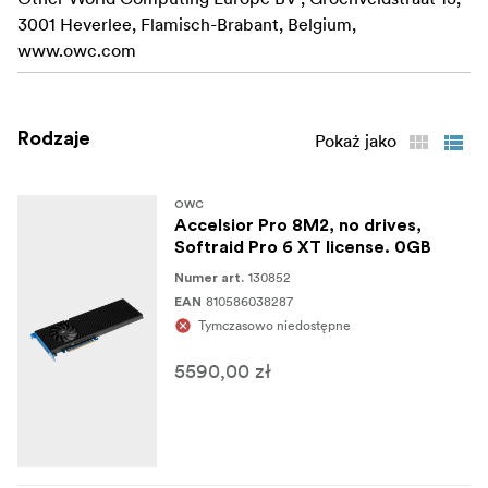
3001 Heverlee, Flamisch-Brabant, Belgium,
www.owc.com
Rodzaje
Pokaż jako
OWC
Accelsior Pro 8M2, no drives,
Softraid Pro 6 XT license. 0GB
130852
Numer art.
810586038287
EAN
Tymczasowo niedostępne
5590,00 zł