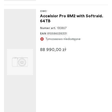
OWC
Accelsior Pro 8M2 with Softraid.
64TB
130857
Numer art.
810586038331
EAN
Tymczasowo niedostępne
88 990,00 zł