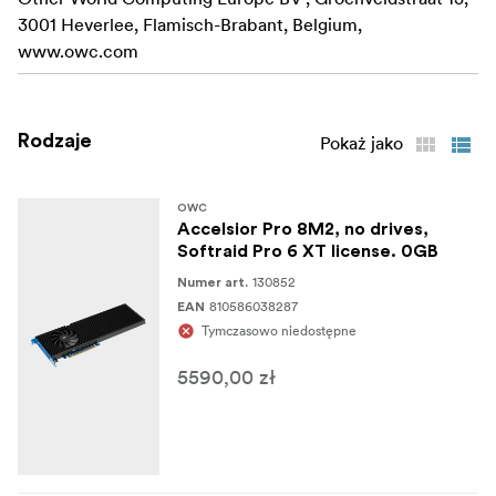
3001 Heverlee, Flamisch-Brabant, Belgium,
www.owc.com
Rodzaje
Pokaż jako
OWC
Accelsior Pro 8M2, no drives,
Softraid Pro 6 XT license. 0GB
130852
Numer art.
810586038287
EAN
Tymczasowo niedostępne
5590,00 zł