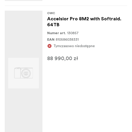
OWC
Accelsior Pro 8M2 with Softraid.
64TB
130857
Numer art.
810586038331
EAN
Tymczasowo niedostępne
88 990,00 zł