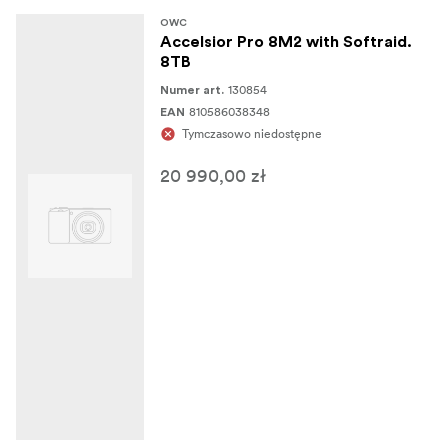
OWC
Accelsior Pro 8M2 with Softraid.
8TB
130854
Numer art.
810586038348
EAN
Tymczasowo niedostępne
20 990,00 zł