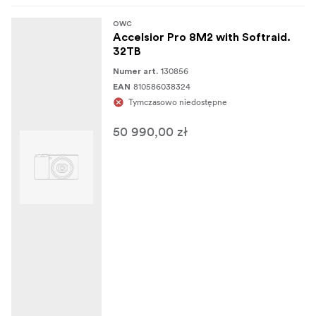
OWC
Accelsior Pro 8M2 with Softraid.
32TB
130856
Numer art.
810586038324
EAN
Tymczasowo niedostępne
50 990,00 zł