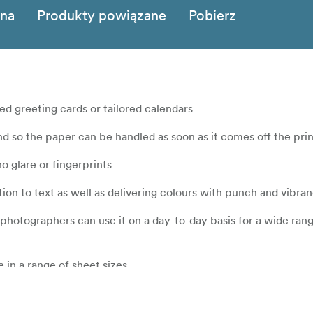
zna
Produkty powiązane
Pobierz
sed greeting cards or tailored calendars
nd so the paper can be handled as soon as it comes off the pri
o glare or fingerprints
ition to text as well as delivering colours with punch and vibra
photographers can use it on a day-to-day basis for a wide ran
in a range of sheet sizes
 dye and pigment based inkjet printers