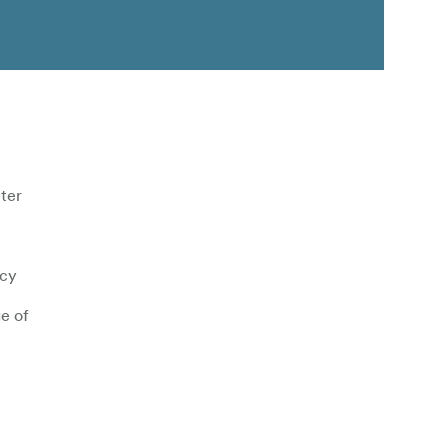
nter
ncy
ge of