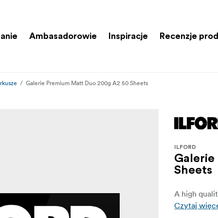
anie
Ambasadorowie
Inspiracje
Recenzje pro
rkusze
Galerie Premium Matt Duo 200g A2 50 Sheets
ILFORD
Galerie
Sheets
A high quali
Czytaj więc