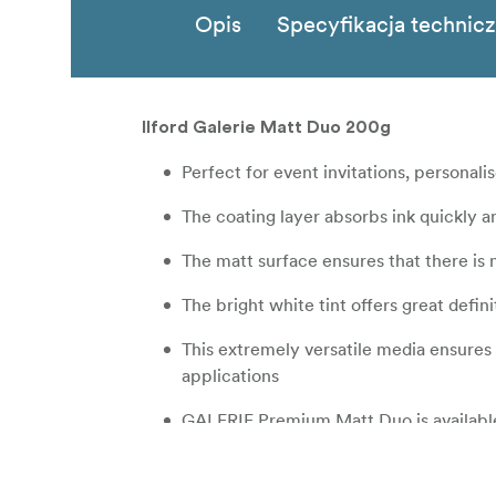
Opis
Specyfikacja technic
Ilford Galerie Matt Duo 200g
Perfect for event invitations, personali
The coating layer absorbs ink quickly a
The matt surface ensures that there is n
The bright white tint offers great defin
This extremely versatile media ensures 
applications
GALERIE Premium Matt Duo is available 
Universally compatible with all quality