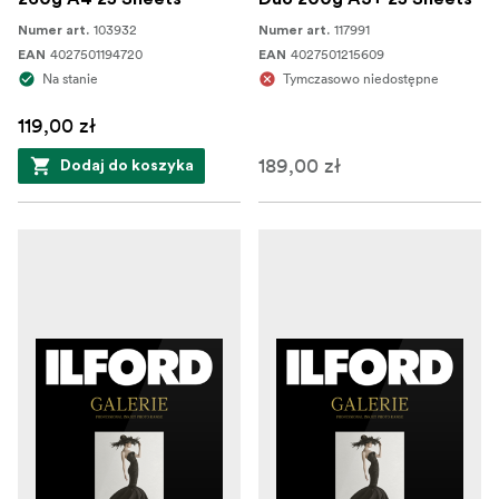
103932
117991
Numer art.
Numer art.
4027501194720
4027501215609
EAN
EAN
Na stanie
Tymczasowo niedostępne
119,00 zł
189,00 zł
Dodaj do koszyka