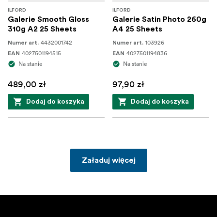
ILFORD
ILFORD
Galerie Smooth Gloss
Galerie Satin Photo 260g
310g A2 25 Sheets
A4 25 Sheets
4432001742
103926
Numer art.
Numer art.
4027501194515
4027501194836
EAN
EAN
Na stanie
Na stanie
489,00 zł
97,90 zł
Dodaj do koszyka
Dodaj do koszyka
Załaduj więcej