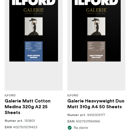
ILFORD
ILFORD
Galerie Matt Cotton
Galerie Heavyweight Duo
Medina 320g A2 25
Matt 310g A4 50 Sheets
Sheets
4412003177
Numer art.
130801
Numer art.
4027501194966
EAN
4027501219423
EAN
Na stanie