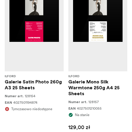
ILFORD
ILFORD
Galerie Satin Photo 260g
Galerie Mono Silk
A3 25 Sheets
Warmtone 250g A4 25
Sheets
128154
Numer art.
128157
4027501194874
Numer art.
EAN
4027501210055
Tymczasowo niedostępne
EAN
Na stanie
129,00 zł