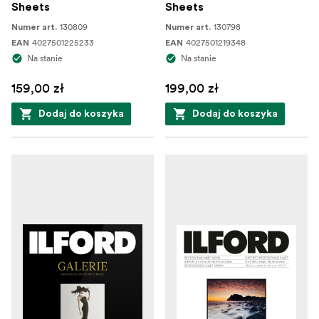
Sheets
Sheets
130809
130798
Numer art.
Numer art.
4027501225233
4027501219348
EAN
EAN
Na stanie
Na stanie
159,00 zł
199,00 zł
Dodaj do koszyka
Dodaj do koszyka