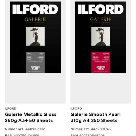
ILFORD
ILFORD
Galerie Metallic Gloss
Galerie Smooth Pearl
260g A3+ 50 Sheets
310g A4 250 Sheets
4412003182
4432001745
Numer art.
Numer art.
4027501194669
4027501195406
EAN
EAN