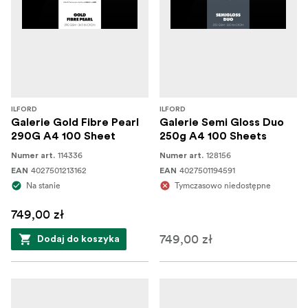
ILFORD
ILFORD
Galerie Gold Fibre Pearl
Galerie Semi Gloss Duo
290G A4 100 Sheet
250g A4 100 Sheets
114336
128156
Numer art.
Numer art.
4027501213162
4027501194591
EAN
EAN
Na stanie
Tymczasowo niedostępne
749,00 zł
749,00 zł
Dodaj do koszyka