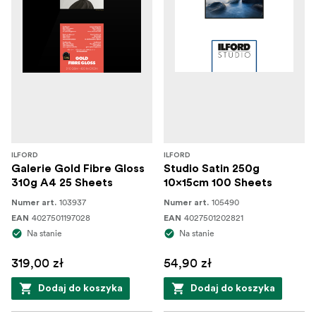
ILFORD
ILFORD
Galerie Gold Fibre Gloss
Studio Satin 250g
310g A4 25 Sheets
10x15cm 100 Sheets
103937
105490
Numer art.
Numer art.
4027501197028
4027501202821
EAN
EAN
Na stanie
Na stanie
319,00 zł
54,90 zł
Dodaj do koszyka
Dodaj do koszyka