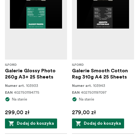
ILFORD
ILFORD
Galerie Glossy Photo
Galerie Smooth Cotton
260g A3+ 25 Sheets
Rag 310g A4 25 Sheets
103933
103943
Numer art.
Numer art.
4027501194775
4027501197097
EAN
EAN
Na stanie
Na stanie
299,00 zł
279,00 zł
Dodaj do koszyka
Dodaj do koszyka