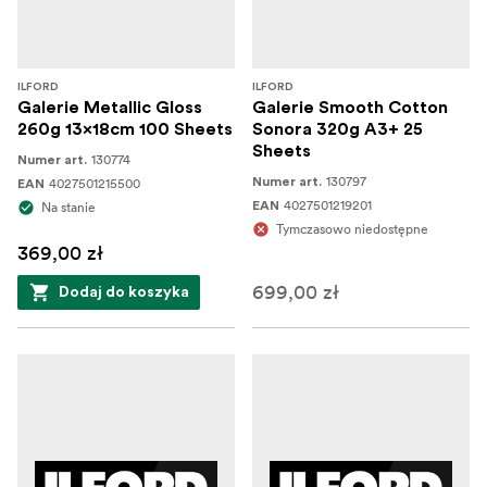
ILFORD
ILFORD
Galerie Metallic Gloss
Galerie Smooth Cotton
260g 13x18cm 100 Sheets
Sonora 320g A3+ 25
Sheets
130774
Numer art.
130797
4027501215500
Numer art.
EAN
4027501219201
Na stanie
EAN
Tymczasowo niedostępne
369,00 zł
699,00 zł
Dodaj do koszyka