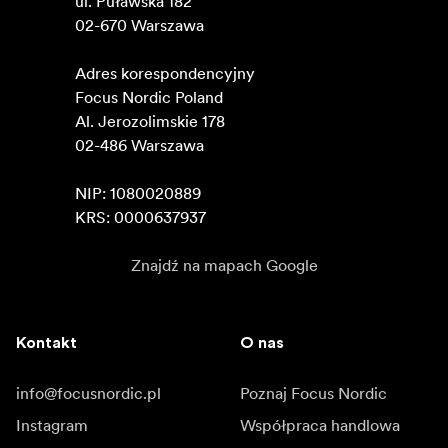
ul. Puławska 182

02-670 Warszawa 

Adres korespondencyjny

Focus Nordic Poland

Al. Jerozolimskie 178

02-486 Warszawa

NIP: 1080020889

KRS: 0000637937
Znajdź na mapach Google
Kontakt
O nas
info@focusnordic.pl
Poznaj Focus Nordic
Instagram
Współpraca handlowa