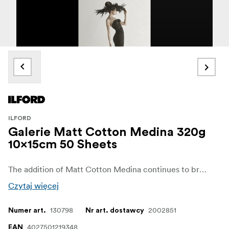
ILFORD
Galerie Matt Cotton Medina 320g
10x15cm 50 Sheets
The addition of Matt Cotton Medina continues to broaden the offering of professional 100% Cotton products available in the GALERIE range. Photographers and printmakers alike can rely on these new papers to produce the highest quality images they have come to know and expect from ILFORD.
Czytaj więcej
130798
2002851
Numer art.
Nr art. dostawcy
4027501219348
EAN