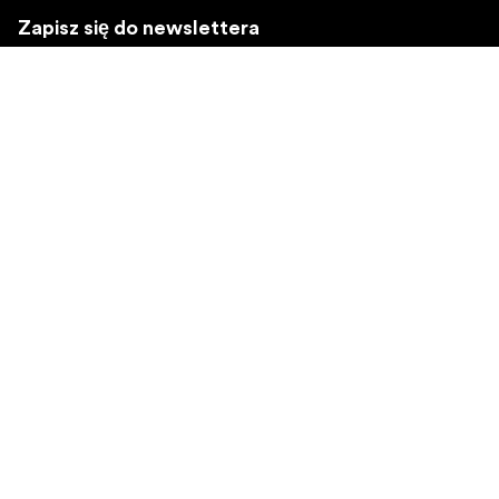
Zapisz się do newslettera
Otrzymuj najnowsze informacje o produktach, inspiracje
i oferty specjalne.
Klient indywidualny
Sprzedawca
Zapisz się
Wybierz inny region
©
2026
Focus Nordic Poland