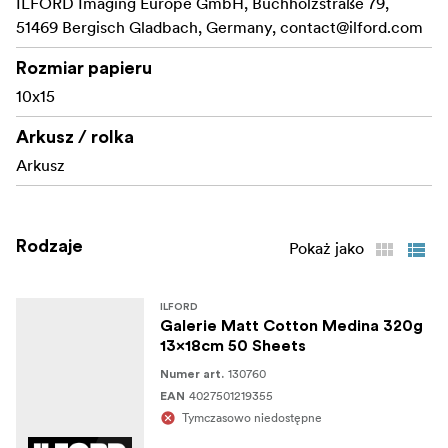
ILFORD Imaging Europe GmbH, Buchholzstraße 79,
51469 Bergisch Gladbach, Germany,
contact@ilford.com
Rozmiar papieru
10x15
Arkusz / rolka
Arkusz
Rodzaje
Pokaż jako
ILFORD
Galerie Matt Cotton Medina 320g
13x18cm 50 Sheets
130760
Numer art.
4027501219355
EAN
Tymczasowo niedostępne