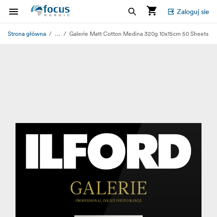
Zaloguj sie
...
Strona główna
Galerie Matt Cotton Medina 320g 10x15cm 50 Sheets