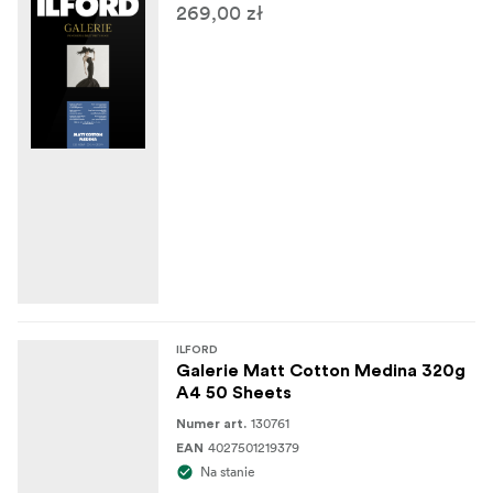
269,00 zł
ILFORD
Galerie Matt Cotton Medina 320g
A4 50 Sheets
130761
Numer art.
4027501219379
EAN
Na stanie