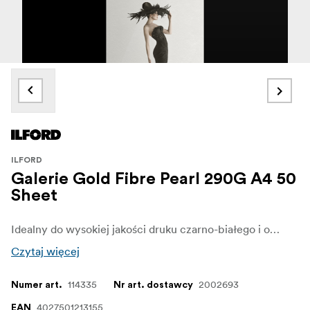
ILFORD
Galerie Gold Fibre Pearl 290G A4 50
Sheet
Idealny do wysokiej jakości druku czarno-białego i oferuje wyjątkowo szeroki gamut dla pięknego odwzorowania kolorów, wyraźnych szczegółów i tonalności.
Czytaj więcej
114335
2002693
Numer art.
Nr art. dostawcy
4027501213155
EAN