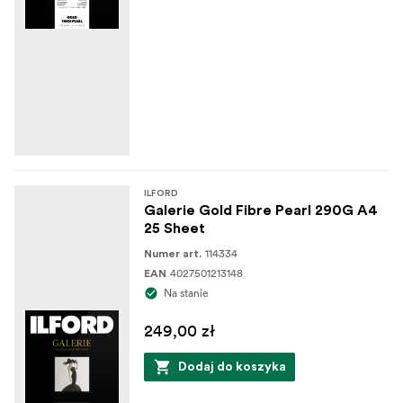
ILFORD
Galerie Gold Fibre Pearl 290G A4
25 Sheet
114334
Numer art.
4027501213148
EAN
Na stanie
249,00 zł
Dodaj do koszyka