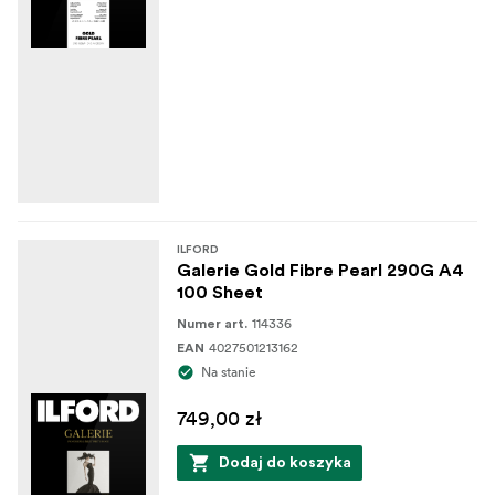
ILFORD
Galerie Gold Fibre Pearl 290G A4
100 Sheet
114336
Numer art.
4027501213162
EAN
Na stanie
749,00 zł
Dodaj do koszyka