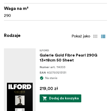
Waga na m²
290
Rodzaje
Pokaż jako
ILFORD
Galerie Gold Fibre Pearl 290G
13x18cm 50 Sheet
114333
Numer art.
4027501213131
EAN
Na stanie
219,00 zł
Dodaj do koszyka