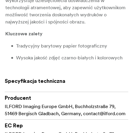
wykorzystuje dziesięciolecia doświadczenia w
technologii atramentowej, aby zapewnić użytkownikom
możliwość tworzenia doskonałych wydruków o
najwyższej jakości i spójności obrazu.
Kluczowe zalety
Tradycyjny barytowy papier fotograficzny
Wysoka jakość zdjęć czarno-białych i kolorowych
Szeroki zakres kolorów dla żywych obrazów
Specyfikacja techniczna
Idealny do tonowania cyfrowego
Doskonała ostrość
Producent
: Pigmentowy
Typ tuszu
ILFORD Imaging Europe GmbH, Buchholzstraße 79,
51469 Bergisch Gladbach, Germany,
contact@ilford.com
EC Rep