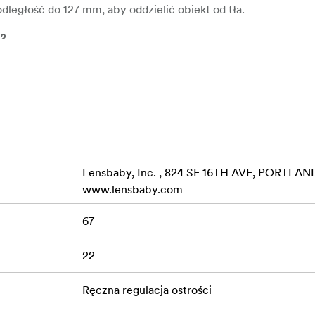
dległość do 127 mm, aby oddzielić obiekt od tła.
22
Lensbaby, Inc. , 824 SE 16TH AVE, PORTLAND
www.lensbaby.com
7 mm
67
 1:5
22
rame; APS-C
Ręczna regulacja ostrości
MIL