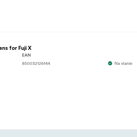
ns for Fuji X
EAN
850032126144
Na stanie