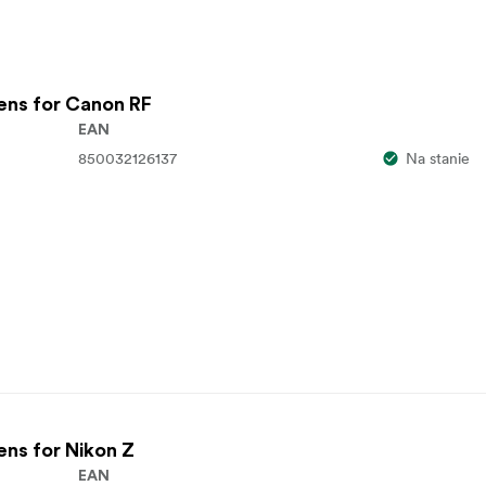
ens for Canon RF
EAN
850032126137
Na stanie
ns for Nikon Z
EAN