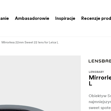
anie
Ambasadorowie
Inspiracje
Recenzje pro
Mirrorless 22mm Sweet 22 lens for Leica L
LENSBABY
Mirrorl
L
Obiektyw Sw
najmniejszy
sweet spote