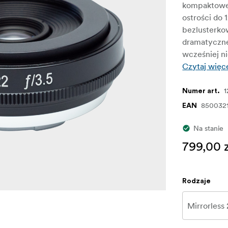
kompaktowej
ostrości do
bezlusterko
dramatyczne
wcześniej n
Czytaj więc
1
Numer art.
850032
EAN
Na stanie
799,00 
Rodzaje