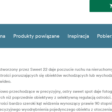
zna
Produkty powiązane
Inspiracja
Pobier
 stworzony przez Sweet 22 daje poczucie ruchu na nieruchom
strości poruszających się obiektów wchodzących lub wychod
wideo.
owo przechodzące w precyzyjny, ostry sweet spot daje foto
ch niż poprzednie obiektywy z selektywną regulacją ostrości
ości bardzo szeroki kąt widzenia wynoszący prawie 90 stopn
ecyzyjnego wyodrębnienia pojedynczego obiektu z otoczenia