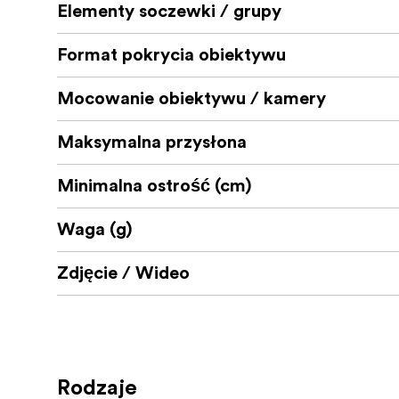
Typ ostrości: Ręczna regulacja ostrości
Elementy soczewki / grupy
Kąt widzenia po przekątnej: Pełna klatk
Format pokrycia obiektywu
Kąt nachylenia: NIE DOTYCZY
Mocowanie obiektywu / kamery
Przesłony: Brak
Maksymalna przysłona
Elementy/grupy: Zone Plate: 4 element
Powłoka: Szerokopasmowa wielopowło
Minimalna ostrość (cm)
Waga (g)
Zdjęcie / Wideo
Rodzaje