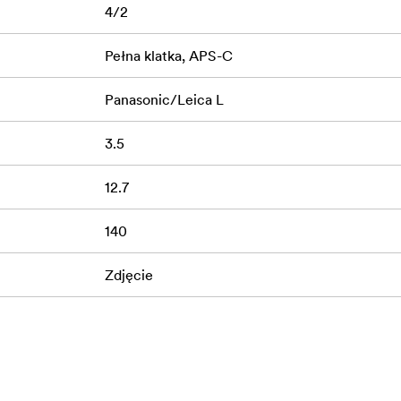
4/2
a: 90°; APS-C (1,5x): 64°
Pełna klatka, APS-C
Panasonic/Leica L
3.5
y / 2 grupy
kowa antyrefleksyjna
12.7
140
Zdjęcie