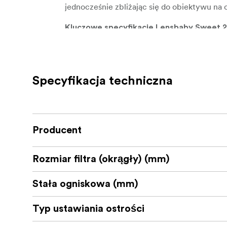
jednocześnie zbliżając się do obiektywu na o
Kluczowe specyfikacje Lensbaby Sweet 
Ogniskowa: 22mm
Podstawowy efekt: Spot of Focus
Specyfikacja techniczna
Kompatybilny z Optic Swap: Nie
Przysłona: f/3.5 stała
Przysłona kołowa: Tak
Producent
Minimalna odległość ogniskowania: 12
Rozmiar filtra (okrągły) (mm)
Maksymalny współczynnik reprodukcji:
Stała ogniskowa (mm)
Kompatybilność formatu: 35mm Full F
Typ ustawiania ostrości
Kompatybilność z aparatami: Aparaty 