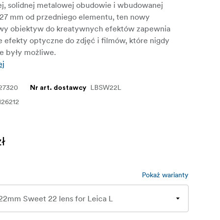
, solidnej metalowej obudowie i wbudowanej
 127 mm od przedniego elementu, ten nowy
wy obiektyw do kreatywnych efektów zapewnia
 efekty optyczne do zdjęć i filmów, które nigdy
ie były możliwe.
ej
27320
LBSW22L
Nr art. dostawcy
126212
zł
Pokaż warianty