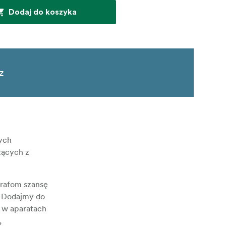
Dodaj do koszyka
z
ych
zących z
grafom szansę
. Dodajmy do
i w aparatach
,