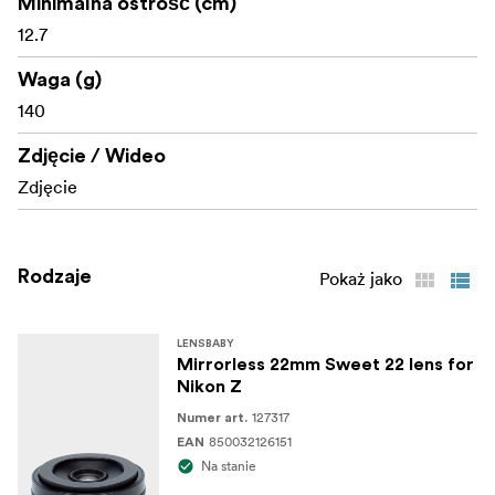
Minimalna ostrość (cm)
Kąt nachylenia: NIE DOTYCZY
12.7
Przesłony: Brak
Waga (g)
140
Elementy/grupy: Zone Plate: 4 elementy / 2 grupy
Powłoka: Szerokopasmowa wielopowłokowa
Zdjęcie / Wideo
antyrefleksyjna
Zdjęcie
Rodzaje
Pokaż jako
LENSBABY
Mirrorless 22mm Sweet 22 lens for
Nikon Z
127317
Numer art.
850032126151
EAN
Na stanie