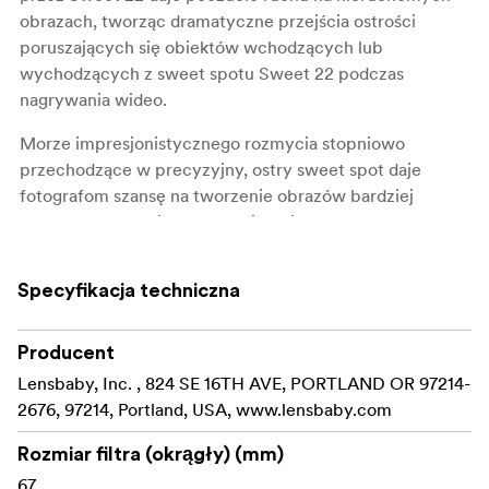
obrazach, tworząc dramatyczne przejścia ostrości
poruszających się obiektów wchodzących lub
wychodzących z sweet spotu Sweet 22 podczas
nagrywania wideo.
Morze impresjonistycznego rozmycia stopniowo
przechodzące w precyzyjny, ostry sweet spot daje
fotografom szansę na tworzenie obrazów bardziej
dramatycznych niż poprzednie obiektywy z selektywną
regulacją ostrości. Dodajmy do tego dramatycznego
efektu selektywnej ostrości bardzo szeroki kąt widzenia
Specyfikacja techniczna
wynoszący prawie 90 stopni w aparatach
pełnoklatkowych, a uzyskamy możliwość precyzyjnego
wyodrębnienia pojedynczego obiektu z otoczenia,
Producent
jednocześnie zbliżając się do obiektywu na odległość do
Lensbaby, Inc. , 824 SE 16TH AVE, PORTLAND OR 97214-
127 mm, aby oddzielić obiekt od tła.
2676, 97214, Portland, USA, www.lensbaby.com
Kluczowe specyfikacje Lensbaby Sweet 22
Rozmiar filtra (okrągły) (mm)
67