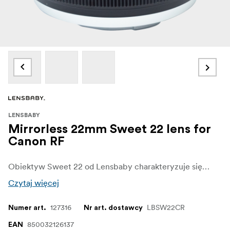
LENSBABY
Mirrorless 22mm Sweet 22 lens for
Canon RF
Obiektyw Sweet 22 od Lensbaby charakteryzuje się najmniejszym sweet spotem i największym rozmyciem poza sweet spotem spośród wszystkich obiektywów Lensbaby. Dzięki kompaktowej, solidnej metalowej obudowie i wbudowanej ostrości do 127 mm od przedniego elementu, ten nowy bezlusterkowy obiektyw do kreatywnych efektów zapewnia dramatyczne efekty optyczne do zdjęć i filmów, które nigdy wcześniej nie były możliwe.
Czytaj więcej
127316
LBSW22CR
Numer art.
Nr art. dostawcy
850032126137
EAN