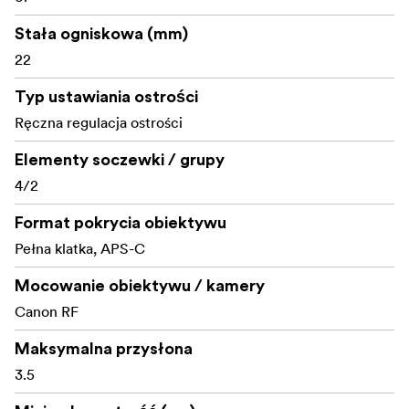
Ogniskowa: 22mm
Stała ogniskowa (mm)
Podstawowy efekt: Spot of Focus
22
Kompatybilny z Optic Swap: Nie
Typ ustawiania ostrości
Przysłona: f/3.5 stała
Ręczna regulacja ostrości
Przysłona kołowa: Tak
Elementy soczewki / grupy
4/2
Minimalna odległość ogniskowania: 127 mm
Maksymalny współczynnik reprodukcji: 1:5
Format pokrycia obiektywu
Pełna klatka, APS-C
Kompatybilność formatu: 35mm Full Frame; APS-C
Mocowanie obiektywu / kamery
Kompatybilność z aparatami: Aparaty MIL
Canon RF
Typ ostrości: Ręczna regulacja ostrości
Maksymalna przysłona
Kąt widzenia po przekątnej: Pełna klatka: 90°; APS-
3.5
C (1,5x): 64°