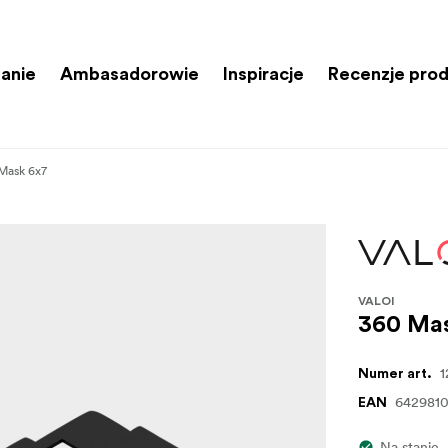
anie
Ambasadorowie
Inspiracje
Recenzje pro
Mask 6x7
VALOI
360 Ma
Numer art.
642981
EAN
Na stanie