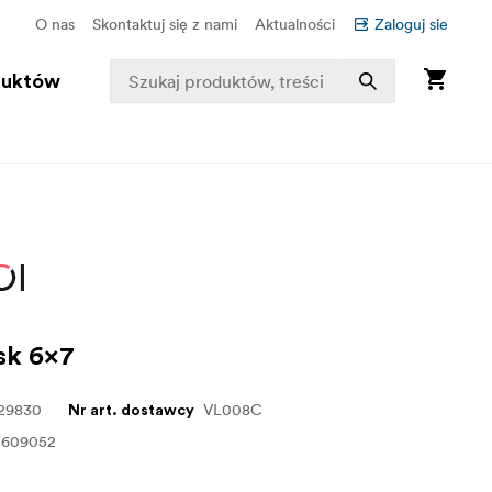
O nas
Skontaktuj się z nami
Aktualności
Zaloguj sie
duktów
sk 6x7
129830
VL008C
Nr art. dostawcy
0609052