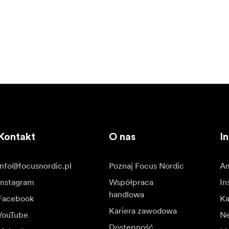
Kontakt
O nas
In
info@focusnordic.pl
Poznaj Focus Nordic
Am
Instagram
Współpraca
In
handlowa
Facebook
Ka
Kariera zawodowa
YouTube
N
Dostępność