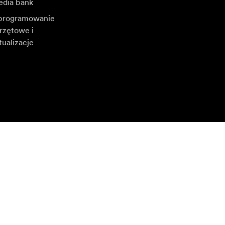
dia bank
rogramowanie
rzętowe i
tualizacje
bierz inny region