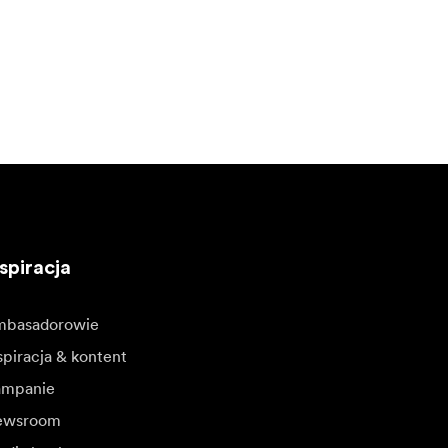
spiracja
basadorowie
spiracja & kontent
mpanie
ewsroom