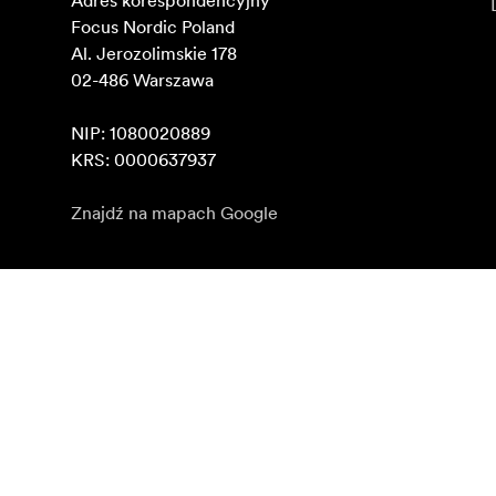
Adres korespondencyjny

Focus Nordic Poland

Al. Jerozolimskie 178

02-486 Warszawa

NIP: 1080020889

KRS: 0000637937
Znajdź na mapach Google
Zapisz się do newslettera
Otrzymuj najnowsze informacje o produktach, inspirac
Klient indywidualny
Sprzedawca