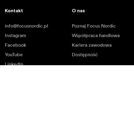
Kontakt
O nas
info@focusnordic.pl
Poznaj Focus Nordic
Instagram
Współpraca handlowa
Facebook
Kariera zawodowa
YouTube
Dostępność
LinkedIn
Inspiracja
Ambasadorowie
Inspiracja & kontent
Kampanie
Newsroom