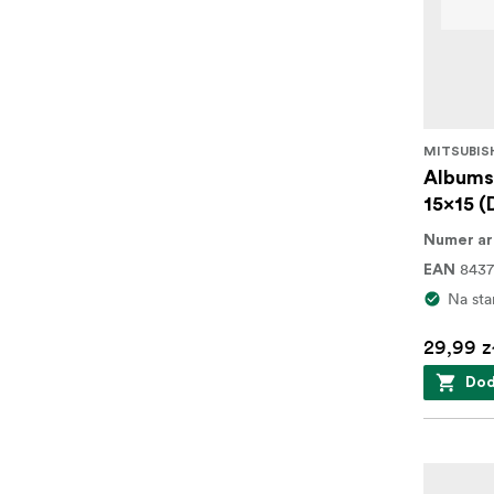
MITSUBIS
Albums 
15x15 (
Numer ar
843
EAN
Na sta
29,99 z
Dod