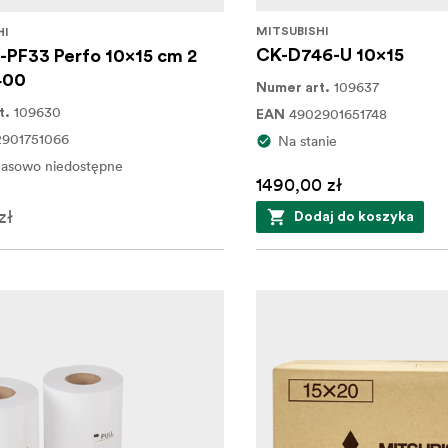
MITSUBISHI
HI
CK-D746-U 10x15
-PF33 Perfo 10x15 cm 2
400
109637
Numer art.
109630
4902901651748
t.
EAN
901751066
Na stanie
asowo niedostępne
1490,00 zł
zł
Dodaj do koszyka