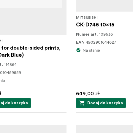
MITSUBISHI
CK-D746 10x15
109636
Numer art.
HI
4902901644627
EAN
for double-sided prints,
Na stanie
Dark Blue)
114864
t.
7010459559
nie
ł
649,00 zł
aj do koszyka
Dodaj do koszyka