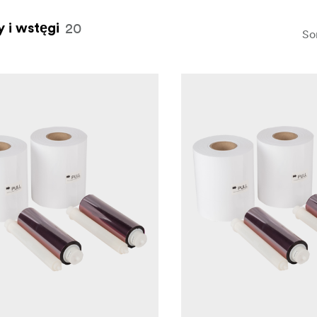
20
y i wstęgi
So