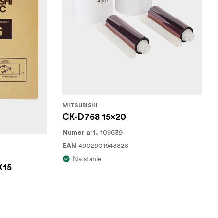
MITSUBISHI
CK-D768 15x20
109639
Numer art.
4902901643828
EAN
Na stanie
X15