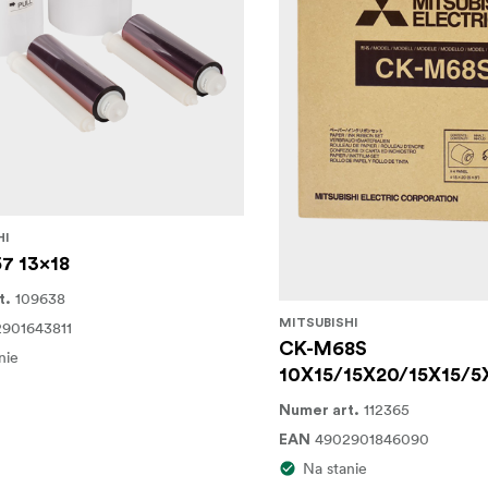
HI
7 13x18
109638
t.
MITSUBISHI
901643811
CK-M68S
nie
10X15/15X20/15X15/5
112365
Numer art.
4902901846090
EAN
Na stanie