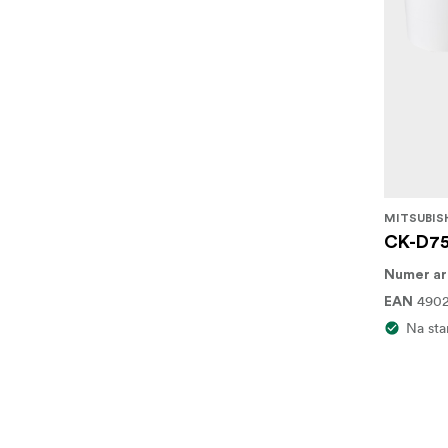
MITSUBIS
CK-D75
Numer ar
4902
EAN
Na sta