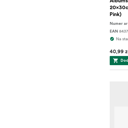
Albums 
20x30c
Pink)
Numer ar
843
EAN
Na sta
40,99 z
Dod