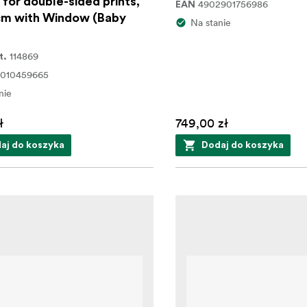
for double-sided prints,
4902901756986
EAN
m with Window (Baby
Na stanie
114869
t.
7010459665
nie
ł
749,00 zł
aj do koszyka
Dodaj do koszyka