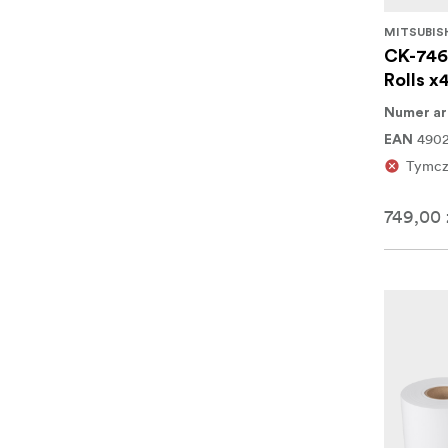
MITSUBIS
CK-746
Rolls x
Numer ar
4902
EAN
Tymcz
749,00 