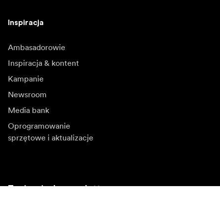
Inspiracja
Ambasadorowie
Inspiracja & kontent
Kampanie
Newsroom
Media bank
Oprogramowanie
sprzętowe i aktualizacje
Zapisz się do newslettera
Otrzymuj najnowsze informacje o produktach, inspiracje
i oferty specjalne.