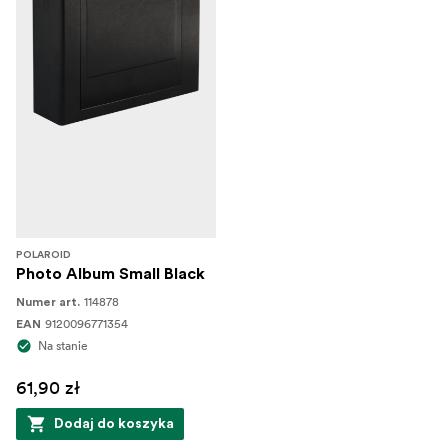
POLAROID
Photo Album Small Black
114878
Numer art.
9120096771354
EAN
Na stanie
61,90 zł
Dodaj do koszyka