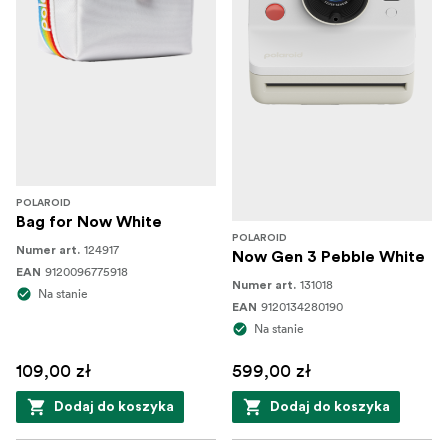
POLAROID
Bag for Now White
POLAROID
124917
Numer art.
Now Gen 3 Pebble White
9120096775918
EAN
131018
Numer art.
Na stanie
9120134280190
EAN
Na stanie
109,00 zł
599,00 zł
Dodaj do koszyka
Dodaj do koszyka