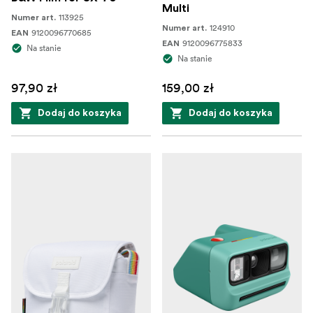
Multi
113925
Numer art.
124910
Numer art.
9120096770685
EAN
9120096775833
EAN
Na stanie
Na stanie
97,90 zł
159,00 zł
Dodaj do koszyka
Dodaj do koszyka