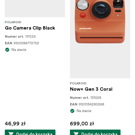
POLAROID
Go Camera Clip Black
117225
Numer art.
9120096772702
EAN
Na stanie
POLAROID
Now+ Gen 3 Coral
131028
Numer art.
9120134280268
EAN
Na stanie
46,99 zł
699,00 zł
Dodaj do koszyka
Dodaj do koszyka