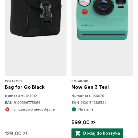
POLAROID
POLAROID
Bag for Go Black
Now Gen 3 Teal
124912
136076
Numer art.
Numer art.
9120096775864
9120134286321
EAN
EAN
Tymczasowo niedostępne
Na stanie
599,00 zł
129,00 zł
Dodaj do koszyka