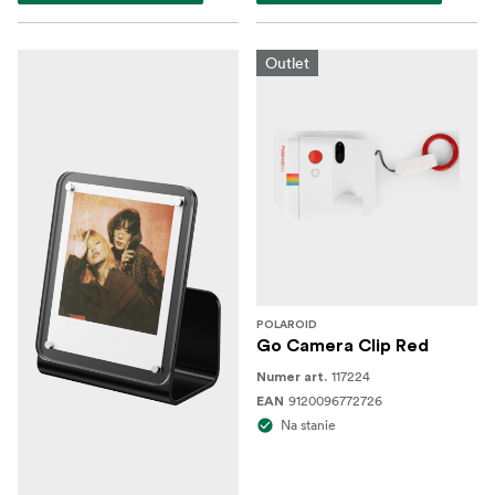
Outlet
POLAROID
Go Camera Clip Red
117224
Numer art.
9120096772726
EAN
Na stanie