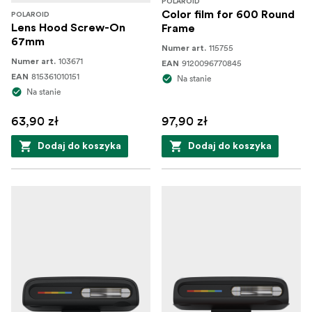
POLAROID
Color film for 600 Round
POLAROID
Lens Hood Screw-On
Frame
67mm
115755
Numer art.
103671
Numer art.
9120096770845
EAN
815361010151
EAN
Na stanie
Na stanie
63,90 zł
97,90 zł
Dodaj do koszyka
Dodaj do koszyka