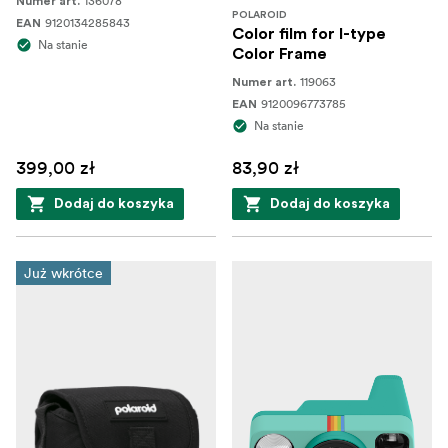
136078
Numer art.
POLAROID
9120134285843
EAN
Color film for I-type
Na stanie
Color Frame
119063
Numer art.
9120096773785
EAN
Na stanie
399,00 zł
83,90 zł
Dodaj do koszyka
Dodaj do koszyka
Już wkrótce