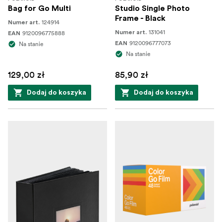
Bag for Go Multi
Studio Single Photo
Frame - Black
124914
Numer art.
131041
9120096775888
Numer art.
EAN
9120096777073
Na stanie
EAN
Na stanie
129,00 zł
85,90 zł
Dodaj do koszyka
Dodaj do koszyka