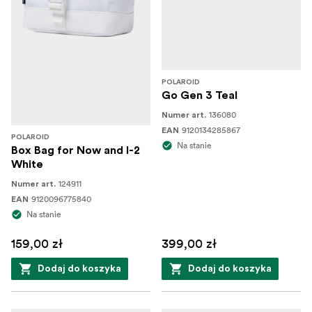
POLAROID
Go Gen 3 Teal
136080
Numer art.
9120134285867
EAN
POLAROID
Na stanie
Box Bag for Now and I-2
White
124911
Numer art.
9120096775840
EAN
Na stanie
159,00 zł
399,00 zł
Dodaj do koszyka
Dodaj do koszyka