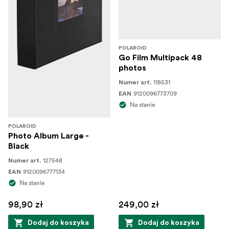
POLAROID
Go Film Multipack 48
photos
118531
Numer art.
9120096773709
EAN
Na stanie
POLAROID
Photo Album Large -
Black
127548
Numer art.
9120096777134
EAN
Na stanie
98,90 zł
249,00 zł
Dodaj do koszyka
Dodaj do koszyka