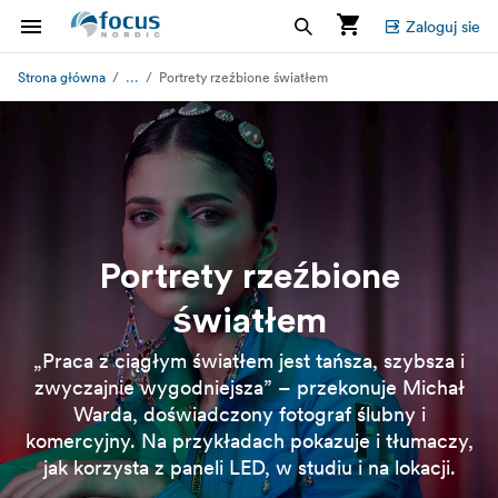
Zaloguj sie
...
Strona główna
Portrety rzeźbione światłem
Portrety rzeźbione
światłem
„Praca z ciągłym światłem jest tańsza, szybsza i
zwyczajnie wygodniejsza” – przekonuje Michał
Warda, doświadczony fotograf ślubny i
komercyjny. Na przykładach pokazuje i tłumaczy,
jak korzysta z paneli LED, w studiu i na lokacji.