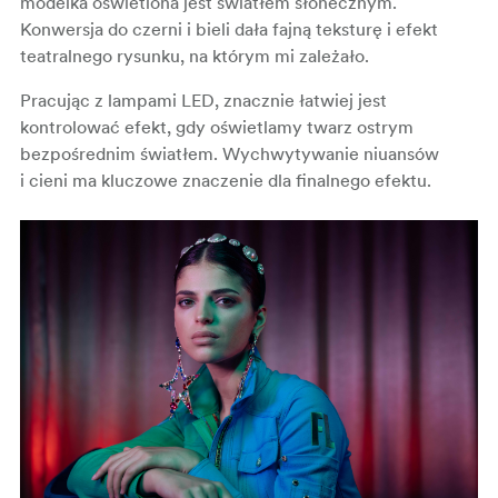
modelka oświetlona jest światłem słonecznym.
Konwersja do czerni i bieli dała fajną teksturę i efekt
teatralnego rysunku, na którym mi zależało.
Pracując z lampami LED, znacznie łatwiej jest
kontrolować efekt, gdy oświetlamy twarz ostrym
bezpośrednim światłem. Wychwytywanie niuansów
i cieni ma kluczowe znaczenie dla finalnego efektu.