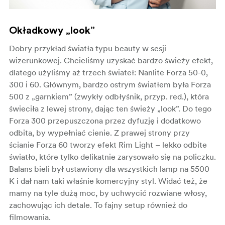
Okładkowy „look”
Dobry przykład światła typu beauty w sesji
wizerunkowej. Chcieliśmy uzyskać bardzo świeży efekt,
dlatego użyliśmy aż trzech świateł: Nanlite Forza 50-0,
300 i 60. Głównym, bardzo ostrym światłem była Forza
500 z „garnkiem” (zwykły odbłyśnik, przyp. red.), która
świeciła z lewej strony, dając ten świeży „look”. Do tego
Forza 300 przepuszczona przez dyfuzję i dodatkowo
odbita, by wypełniać cienie. Z prawej strony przy
ścianie Forza 60 tworzy efekt Rim Light – lekko odbite
światło, które tylko delikatnie zarysowało się na policzku.
Balans bieli był ustawiony dla wszystkich lamp na 5500
K i dał nam taki właśnie komercyjny styl. Widać też, że
mamy na tyle dużą moc, by uchwycić rozwiane włosy,
zachowując ich detale. To fajny setup również do
filmowania.