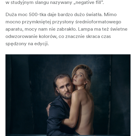
w studyjnym slangu nazywany „negative fill”.
Duża moc 500-tka daje bardzo dużo światła. Mimo
mocno przymkniętej przysłony średnioformatowego
aparatu, mocy nam nie zabrakło. Lampa ma też świetne
odwzorowanie kolorów, co znacznie skraca czas
spędzony na edycji.