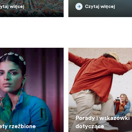
ytaj więcej
Czytaj więcej
Porady i wskazówki
eźbione
dotyczące