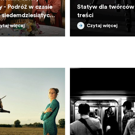
y - Podróż w czasie
Statyw dla twórców
t siedemdziesiątych
treści
zas lockdownu
ytaj więcej
Czytaj więcej