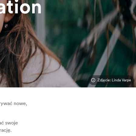
ation
Zdjęcie: Linda Varpe
dkrywać nowe,
ać swoje
rację.