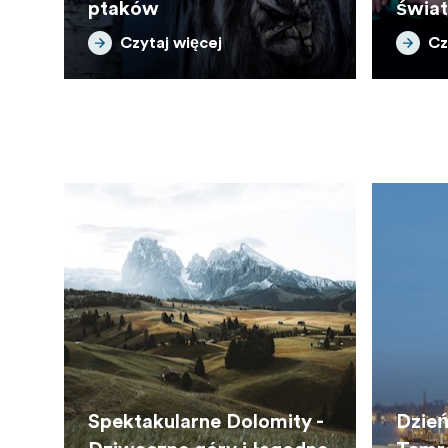
ptaków
świa
Czytaj więcej
Cz
Spektakularne Dolomity -
Dzień