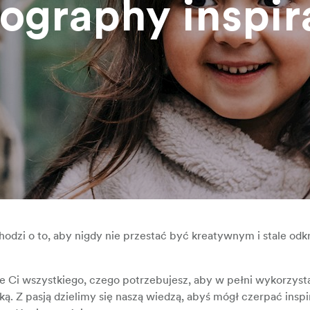
ography inspir
 chodzi o to, aby nigdy nie przestać być kreatywnym i stale o
ie Ci wszystkiego, czego potrzebujesz, aby w pełni wykorzyst
tką. Z pasją dzielimy się naszą wiedzą, abyś mógł czerpać inspi