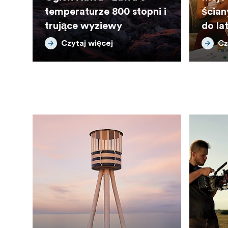
temperaturze 800 stopni i
ścian
trujące wyziewy
do la
podc
Czytaj więcej
Cz