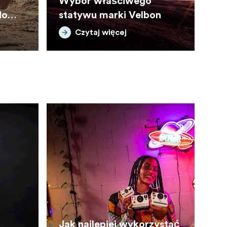
Wybór właściwego
do
statywu marki Velbon
rody
Czytaj więcej
Jak najlepiej wykorzystać