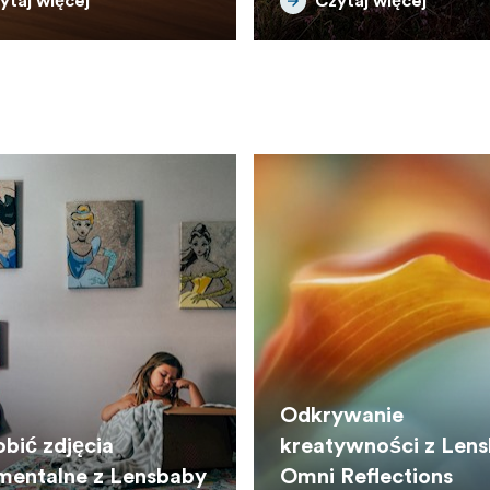
ytaj więcej
Czytaj więcej
Odkrywanie
obić zdjęcia
kreatywności z Len
mentalne z Lensbaby
Omni Reflections