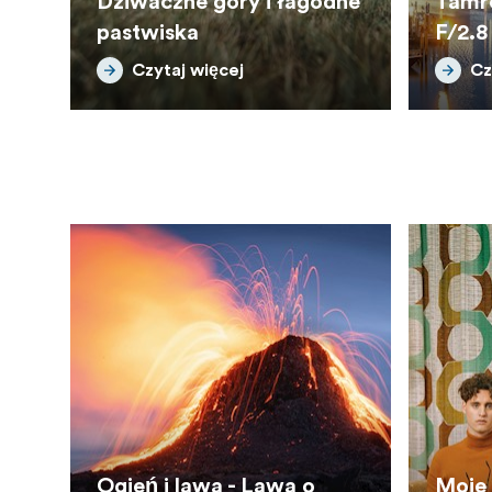
Dziwaczne góry i łagodne
Tamr
pastwiska
F/2.8
Czytaj więcej
Cz
Ogień i lawa - Lawa o
Moje 