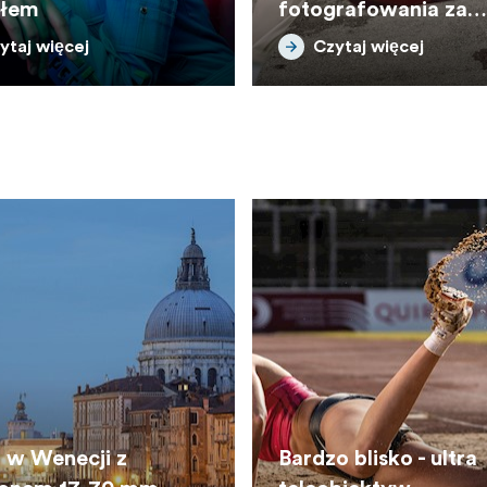
tłem
fotografowania za
pomocą aparatów i
ytaj więcej
Czytaj więcej
filmów Polaroid
 w Wenecji z
Bardzo blisko - ultra