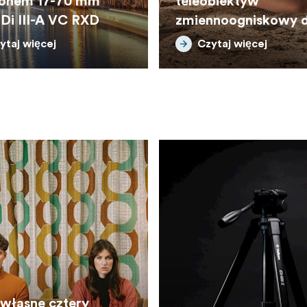
onem 17-70 mm
teleobiektyw
 Di III-A VC RXD
zmiennoogniskowy 
sportu i dzikiej przy
ytaj więcej
Czytaj więcej
własne cztery