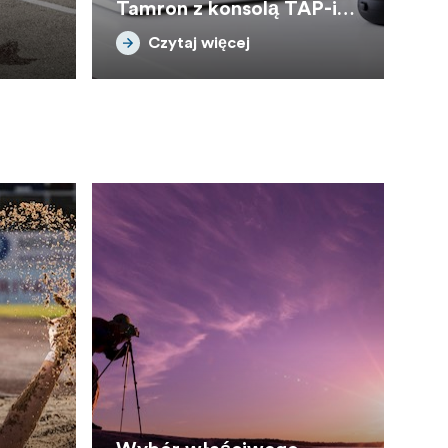
Tamron z konsolą TAP-in i
oprogramowaniem
Czytaj więcej