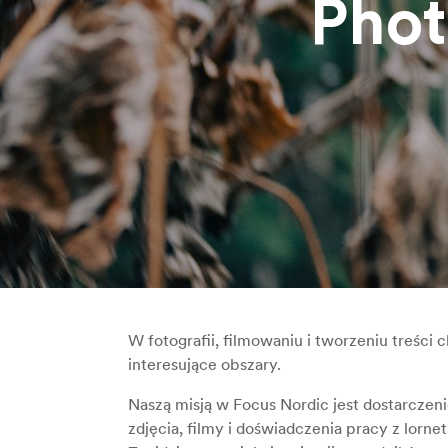
Phot
W fotografii, filmowaniu i tworzeniu treści
interesujące obszary.
Naszą misją w Focus Nordic jest dostarczen
zdjęcia, filmy i doświadczenia pracy z lorne