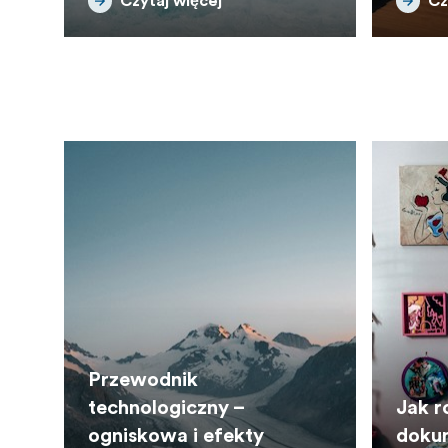
Czytaj więcej
Cz
Przewodnik
technologiczny –
Jak r
ogniskowa i efekty
doku