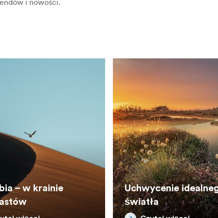
trendów i nowości.
ia – w krainie
Uchwycenie idealne
rastów
światła