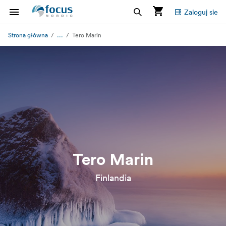
Zaloguj sie
...
Strona główna
Tero Marin
Tero Marin
Finlandia