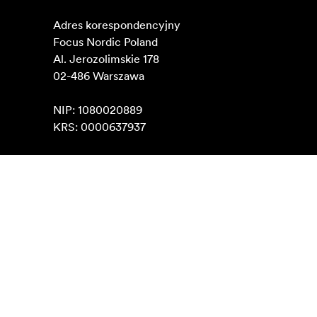
Adres korespondencyjny

Focus Nordic Poland

Al. Jerozolimskie 178

02-486 Warszawa

NIP: 1080020889

KRS: 0000637937
Znajdź na mapach Google
Kontakt
O nas
info@focusnordic.pl
Poznaj Focus Nordic
Instagram
Współpraca handlowa
Facebook
Kariera zawodowa