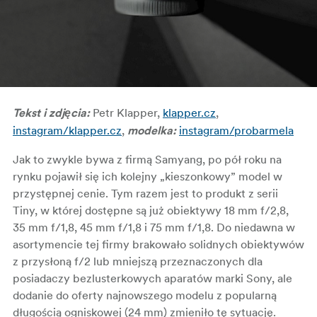
Petr Klapper,
klapper.cz
,
Tekst i zdjęcia:
instagram/klapper.cz
,
instagram/probarmela
modelka
:
Jak to zwykle bywa z firmą Samyang, po pół roku na
rynku pojawił się ich kolejny „kieszonkowy” model w
przystępnej cenie. Tym razem jest to produkt z serii
Tiny, w której dostępne są już obiektywy 18 mm f/2,8,
35 mm f/1,8, 45 mm f/1,8 i 75 mm f/1,8. Do niedawna w
asortymencie tej firmy brakowało solidnych obiektywów
z przysłoną f/2 lub mniejszą przeznaczonych dla
posiadaczy bezlusterkowych aparatów marki Sony, ale
dodanie do oferty najnowszego modelu z popularną
długością ogniskowej (24 mm) zmieniło tę sytuację.