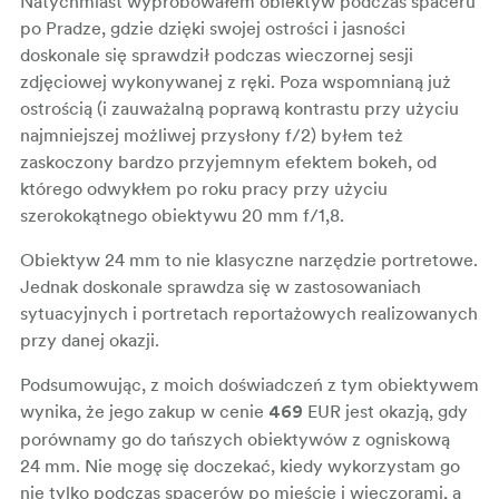
Natychmiast wypróbowałem obiektyw podczas spaceru
po Pradze, gdzie dzięki swojej ostrości i jasności
doskonale się sprawdził podczas wieczornej sesji
zdjęciowej wykonywanej z ręki. Poza wspomnianą już
ostrością (i zauważalną poprawą kontrastu przy użyciu
najmniejszej możliwej przysłony f/2) byłem też
zaskoczony bardzo przyjemnym efektem bokeh, od
którego odwykłem po roku pracy przy użyciu
szerokokątnego obiektywu 20 mm f/1,8.
Obiektyw 24 mm to nie klasyczne narzędzie portretowe.
Jednak doskonale sprawdza się w zastosowaniach
sytuacyjnych i portretach reportażowych realizowanych
przy danej okazji.
Podsumowując, z moich doświadczeń z tym obiektywem
wynika, że jego zakup w cenie
EUR jest okazją, gdy
469
porównamy go do tańszych obiektywów z ogniskową
24 mm. Nie mogę się doczekać, kiedy wykorzystam go
nie tylko podczas spacerów po mieście i wieczorami, a