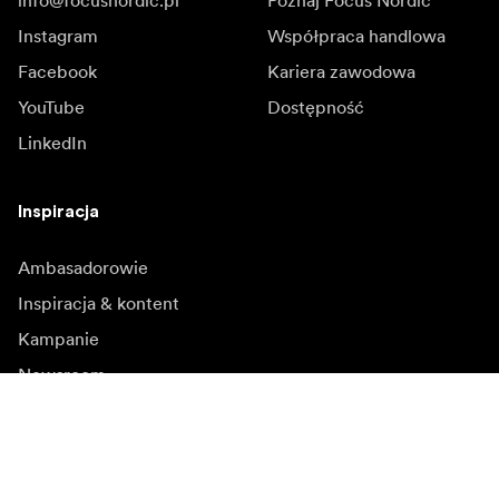
info@focusnordic.pl
Poznaj Focus Nordic
Instagram
Współpraca handlowa
Facebook
Kariera zawodowa
YouTube
Dostępność
LinkedIn
Inspiracja
Ambasadorowie
Inspiracja & kontent
Kampanie
Newsroom
Media bank
Oprogramowanie
sprzętowe i aktualizacje