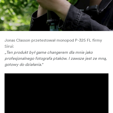
Jonas Classon przetestował monopod P-325 FL firmy
Sirui:
„Ten produkt był game changerem dla mnie jako
profesjonalnego fotografa ptaków. I zawsze jest ze mną,
gotowy do działania."