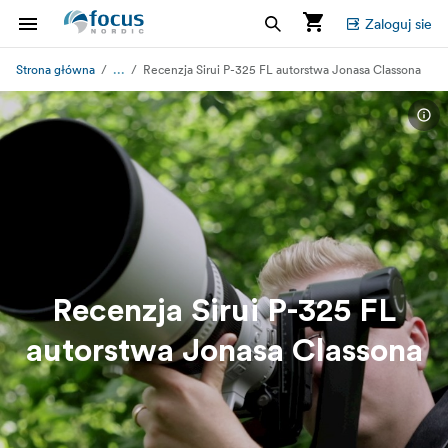
Zaloguj sie
...
Strona główna
Recenzja Sirui P-325 FL autorstwa Jonasa Classona
Recenzja Sirui P-325 FL
autorstwa Jonasa Classona