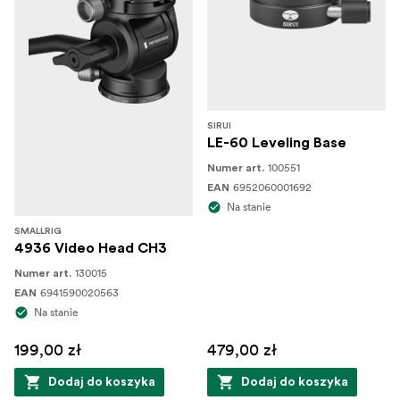
SIRUI
LE-60 Leveling Base
100551
Numer art.
6952060001692
EAN
Na stanie
SMALLRIG
4936 Video Head CH3
130015
Numer art.
6941590020563
EAN
Na stanie
199,00 zł
479,00 zł
Dodaj do koszyka
Dodaj do koszyka