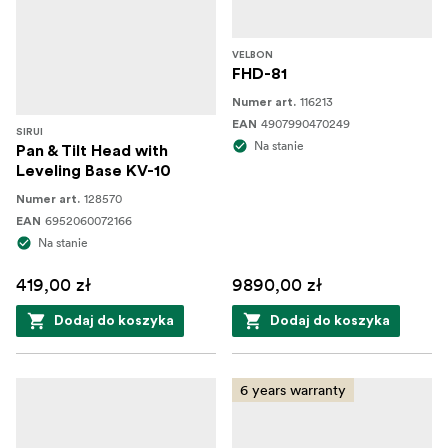
VELBON
FHD-81
116213
Numer art.
4907990470249
EAN
SIRUI
Na stanie
Pan & Tilt Head with
Leveling Base KV-10
128570
Numer art.
6952060072166
EAN
Na stanie
419,00 zł
9890,00 zł
Dodaj do koszyka
Dodaj do koszyka
6 years warranty