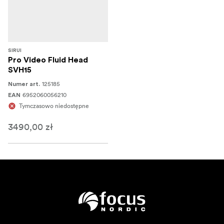
SIRUI
Pro Video Fluid Head
SVH15
125185
Numer art.
6952060056210
EAN
Tymczasowo niedostępne
3490,00 zł