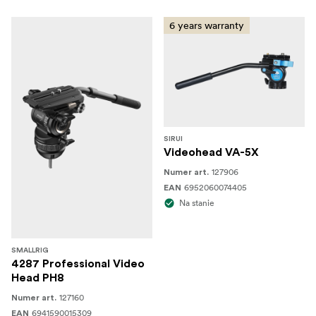
6 years warranty
SIRUI
Videohead VA-5X
127906
Numer art.
6952060074405
EAN
Na stanie
SMALLRIG
4287 Professional Video
Head PH8
127160
Numer art.
6941590015309
EAN