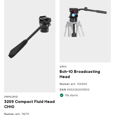
SIRUI
Bch-10 Broadcasting
Head
104364
Numer art.
6952060001852
EAN
Na stanie
SMALLRIG
3259 Compact Fluid Head
CH10
116711
Numer art.