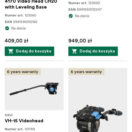
4170 Video Head CH20
123693
Numer art.
with Leveling Base
6941590012247
EAN
123560
Numer art.
Na stanie
6941590012162
EAN
Na stanie
409,00 zł
949,00 zł
Dodaj do koszyka
Dodaj do koszyka
6 years warranty
6 years warranty
SIRUI
VH-15 Videohead
101789
Numer art.