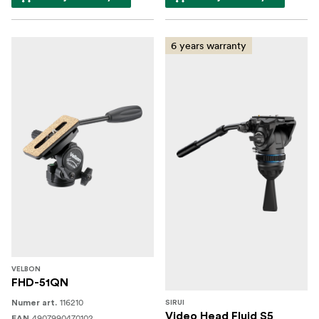
6 years warranty
VELBON
FHD-51QN
116210
Numer art.
SIRUI
Video Head Fluid S5
4907990470102
EAN