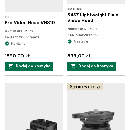
SMALLRIG
3457 Lightweight Fluid
SIRUI
Video Head
Pro Video Head VHS10
118921
Numer art.
134794
Numer art.
6941590010960
EAN
6952060074429
EAN
Na stanie
Na stanie
1690,00 zł
599,00 zł
Dodaj do koszyka
Dodaj do koszyka
6 years warranty