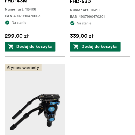
FHD-43M
FHD-53D
115408
Numer art.
116211
Numer art.
4907990470003
EAN
4907990470201
EAN
Na stanie
Na stanie
299,00 zł
339,00 zł
Dodaj do koszyka
Dodaj do koszyka
6 years warranty