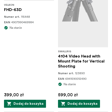
VELBON
FHD-63D
115448
Numer art.
4907990469984
EAN
Na stanie
SMALLRIG
4104 Video Head with
Mount Plate for Vertical
Shooting
123893
Numer art.
6941590012490
EAN
Na stanie
399,00 zł
599,00 zł
Dodaj do koszyka
Dodaj do koszyka