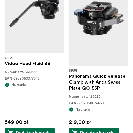
SIRUI
Video Head Fluid S3
SIRUI
133399
Numer art.
Panorama Quick Release
6952060077642
EAN
Clamp with Arca Swiss
Na stanie
Plate QC-55P
128825
Numer art.
6952060074450
EAN
Na stanie
549,00 zł
219,00 zł
Dodaj do koszyka
Dodaj do koszyka