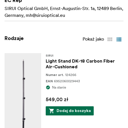
EC Rep
regulacji kąta wiązki.
SIRUI Optical GmbH, Ernst-Augustin-Str. 1a, 12489 Berlin,
Germany,
mh@siruioptical.eu
Gumowe nóżki zapewniają dodatkową przyczepność i
ogólną ochronę.
Specyfikacja:
Rodzaje
Pokaż jako
Materiał - włókno węglowe
SIRUI
3-sekcyjna kolumna centralna
Light Stand DK-18 Carbon Fiber
Air-Cushioned
Długość po złożeniu - 850 mm
124266
Numer art.
Minimalna wysokość - 860 mm
6952060029443
EAN
Na stanie
Maksymalna wysokość - 2800 mm
549,00 zł
Waga - 1,2 kg
Dodaj do koszyka
Maksymalne obciążenie - 10 kg