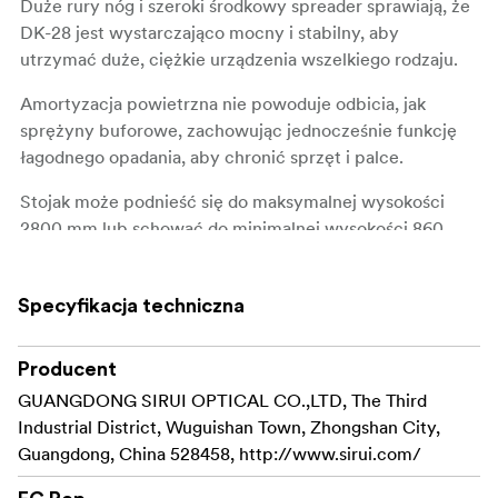
Duże rury nóg i szeroki środkowy spreader sprawiają, że
DK-28 jest wystarczająco mocny i stabilny, aby
utrzymać duże, ciężkie urządzenia wszelkiego rodzaju.
Amortyzacja powietrzna nie powoduje odbicia, jak
sprężyny buforowe, zachowując jednocześnie funkcję
łagodnego opadania, aby chronić sprzęt i palce.
Stojak może podnieść się do maksymalnej wysokości
2800 mm lub schować do minimalnej wysokości 860
mm. Oświetlenie z wysokiej pozycji staje się znacznie
łatwiejsze.
Specyfikacja techniczna
System flip lock zapewnia szybsze rozkładanie niż
tradycyjny system twist lock.
Producent
Kompatybilny z lampami LED, reflektorami o dużej mocy
GUANGDONG SIRUI OPTICAL CO.,LTD, The Third
i lampami wideo. Posiada króciec 16 mm i śrubę 1/4" na
Industrial District, Wuguishan Town, Zhongshan City,
górze.
Guangdong, China 528458, http://www.sirui.com/
Posiada obrotową kolumnę centralną dla wygodnej