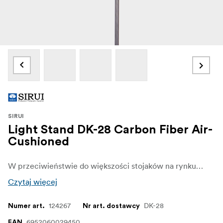
SIRUI
Light Stand DK-28 Carbon Fiber Air-
Cushioned
W przeciwieństwie do większości stojaków na rynku, które są zbudowane z aluminium, DK-18 i DK-28 są wykonane z tkaniny z włókna węglowego o splocie skośnym 3K, aby zmniejszyć wagę i zwiększyć stabilność.
Czytaj więcej
124267
DK-28
Numer art.
Nr art. dostawcy
6952060029450
EAN