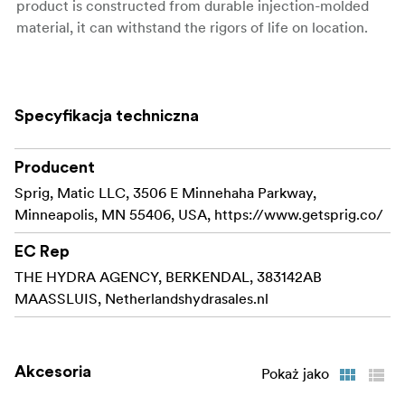
product is constructed from durable injection-molded
material, it can withstand the rigors of life on location.
Sprig makes it easy and convenient to organize
your cables along the surface of your cinema
equipment. The patent-pending design features a
Specyfikacja techniczna
flexible thread for a lightning-quick install that
keeps you in control even when your schedule
Producent
becomes hectic.
Sprig, Matic LLC, 3506 E Minnehaha Parkway,
Sprig models the funcionality of a 1/4"-20 screw
Minneapolis, MN 55406, USA, https://www.getsprig.co/
and can with a simple twist be installed or removed.
The flexible sprig can handle being removed in a
EC Rep
hurry aswell due to the durability of the product.
THE HYDRA AGENCY, BERKENDAL, 383142AB
MAASSLUIS, Netherlandshydrasales.nl
Sprig is injection molded from a strong and flexible
material to create a cable hook that can survive on
set and won't crack under pressure.
Akcesoria
Pokaż jako