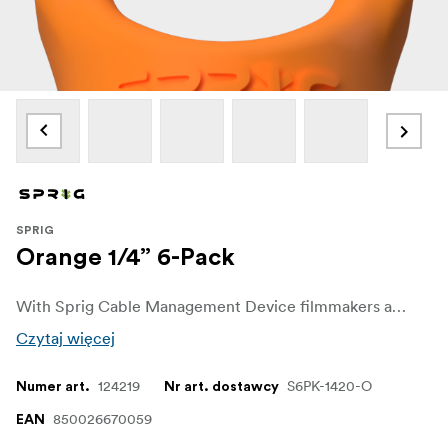
SPRIG
Orange 1/4” 6-Pack
With Sprig Cable Management Device filmmakers and sound recordists can easily get control over unwanted cable chaos on set. The Sprig Cable Management Device is a simple, fast and convenient solution for keeping cable runs tidy on the rigs and other equipment. It is designed for a 1/4"-20 hole.
Czytaj więcej
124219
S6PK-1420-O
Numer art.
Nr art. dostawcy
850026670059
EAN