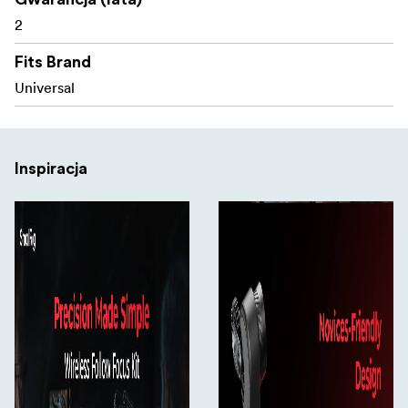
Bezprzewodowy silnik odbiornika jest kompatybilny
2
z protokołami PD i QC. Aby uniknąć problemów z
niewystarczającym momentem obrotowym, należy
Fits Brand
użyć dostarczonego przewodu zasilającego lub
Universal
kabla USB 3.0.
Pakiet zawiera:
1x bezprzewodowy kontroler kółka ręcznego
Inspiracja
1x bezprzewodowy odbiornik silnika
1x pojedynczy zacisk szynowy 15 mm
1x pręt Φ15
1x Pierścień szybkiego zwalniania Follow Focus
1x Kabel USB-C do USB-C
1x klucz imbusowy