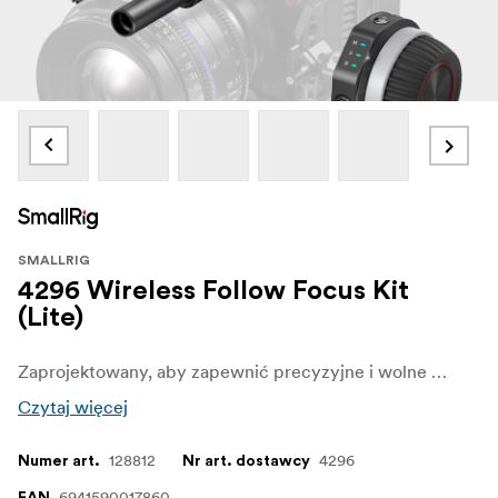
SMALLRIG
4296 Wireless Follow Focus Kit
(Lite)
Zaprojektowany, aby zapewnić precyzyjne i wolne od opóźnień ustawianie ostrości podczas nagrywania wideo. Zestaw jest wyposażony w czerwone i niebieskie wskaźniki świetlne wskazujące stan połączenia i kanały, oferując intuicyjne i przyjazne dla użytkownika wskazówki dotyczące obsługi, zapewniające prostą i wydajną kontrolę. Zestaw posiada funkcję przechowywania pamięci, eliminując potrzebę ponownej kalibracji ustawień przesuwu obiektywu i punktu AB w przypadku utraty zasilania, zwiększając wydajność fotografowania.
Czytaj więcej
128812
4296
Numer art.
Nr art. dostawcy
6941590017860
EAN