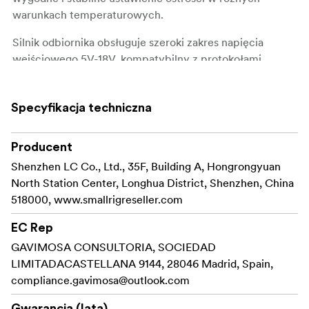
warunkach temperaturowych.
Silnik odbiornika obsługuje szeroki zakres napięcia
wejściowego 5V-18V, kompatybilny z protokołami
szybkiego ładowania PD i QC.
Wykorzystując precyzyjną konstrukcję przekładni,
Specyfikacja techniczna
zapewnia szczytowy moment obrotowy 4,3 kgf-cm do
łatwego sterowania obiektywami zmiennoogniskowymi.
Producent
Środki ostrożności:
Shenzhen LC Co., Ltd., 35F, Building A, Hongrongyuan
North Station Center, Longhua District, Shenzhen, China
Niebieskie światło i zielone światło są wymienne z
518000, www.smallrigreseller.com
bezprzewodowym kontrolerem pokrętła SmallRig
FIZ
.
3263
EC Rep
GAVIMOSA CONSULTORIA, SOCIEDAD
Gdy kontroler koła zamachowego i silnik odbiornika
LIMITADACASTELLANA 9144, 28046 Madrid, Spain,
świecą się na niebiesko i zielono, oznacza to
compliance.gavimosa@outlook.com
pomyślne automatyczne połączenie.
Gwarancja (lata)