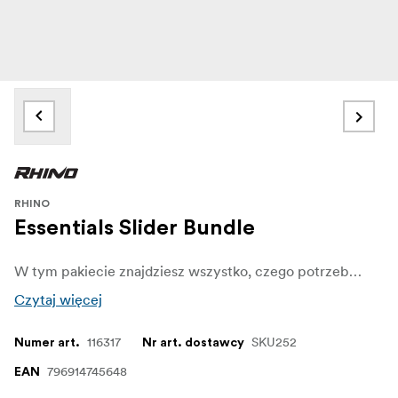
RHINO
Essentials Slider Bundle
W tym pakiecie znajdziesz wszystko, czego potrzebujesz, aby dodać napęd do swojego slidera i zacząć korzystać z niesamowitego trzyosiowego systemu motion control.
Czytaj więcej
116317
SKU252
Numer art.
Nr art. dostawcy
796914745648
EAN