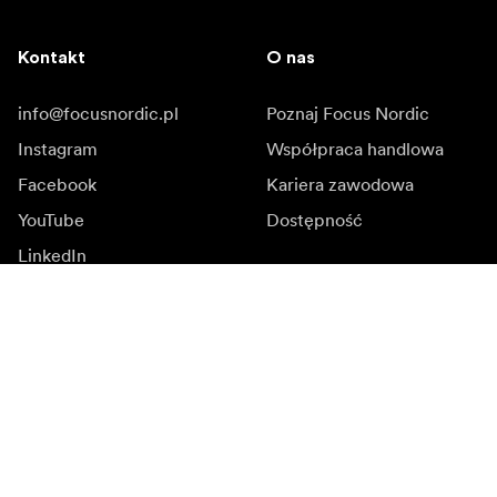
Kontakt
O nas
info@focusnordic.pl
Poznaj Focus Nordic
Instagram
Współpraca handlowa
Facebook
Kariera zawodowa
YouTube
Dostępność
LinkedIn
Inspiracja
Ambasadorowie
Inspiracja & kontent
Kampanie
Newsroom