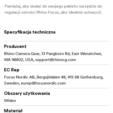
Pamiętaj, aby dodać do swojego pakietu narzędzie do
regulacji ostrości Rhino Focus, aby idealnie uchwycić
ostrość i uzyskać jeszcze dynamiczniejsze ujęcia.
W zestawie
Specyfikacja techniczna
Slider Rhino Carbon 60 cm
Producent
Rhino Arc II
Rhino Camera Gear, 13 Pangborn Rd, East Wenatchee,
Napęd Rhino – wersja szybkobieżna
WA 98802, USA,
support@rhinocg.com
Etui na slider (60 cm)
EC Rep
Focus Nordic AB, Bergsjödalen 48, 415 68 Gothenburg,
Sweden,
eurep@focusnordic.com
Obszary użytkowania
Wideo
Materiał