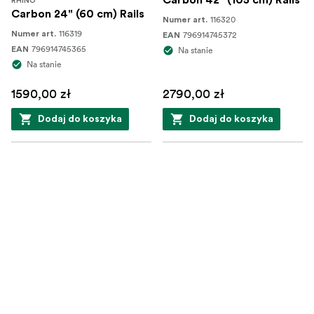
Carbon 42" (105 cm) Rails
RHINO
Carbon 24" (60 cm) Rails
116320
Numer art.
116319
Numer art.
796914745372
EAN
796914745365
EAN
Na stanie
Na stanie
1590,00 zł
2790,00 zł
Dodaj do koszyka
Dodaj do koszyka