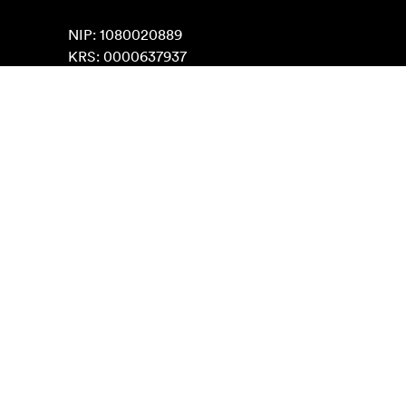
NIP: 1080020889

KRS: 0000637937
Znajdź na mapach Google
Kontakt
O nas
info@focusnordic.pl
Poznaj Focus Nordic
Instagram
Współpraca handlowa
Facebook
Kariera zawodowa
YouTube
Dostępność
LinkedIn
Inspiracja