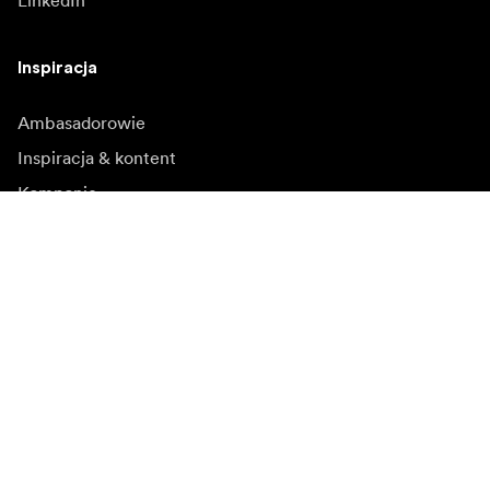
LinkedIn
Inspiracja
Ambasadorowie
Inspiracja & kontent
Kampanie
Newsroom
Media bank
Oprogramowanie
sprzętowe i aktualizacje
Zapisz się do newslettera
Otrzymuj najnowsze informacje o produktach, inspiracje