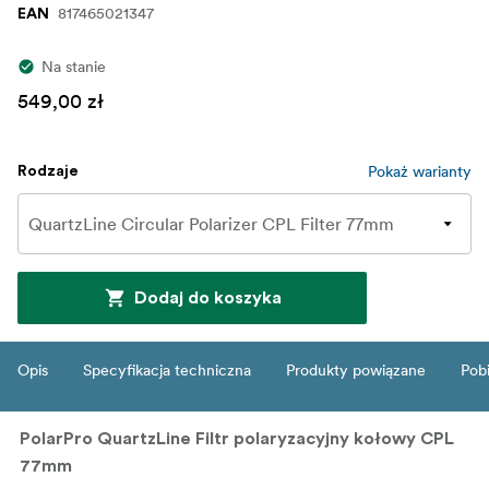
817465021347
EAN
Na stanie
549,00 zł
Pokaż warianty
Rodzaje
Dodaj do koszyka
Opis
Specyfikacja techniczna
Produkty powiązane
Pob
PolarPro QuartzLine Filtr polaryzacyjny kołowy CPL
77mm