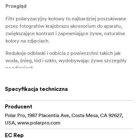
Przegląd
Filtr polaryzacyjny kołowy to najbardziej poszukiwane
przez fotografów krajobrazu akcesorium do aparatu,
zwiększające kontrast i zapewniające żywe, naturalne
kolory na zdjęciach.
Redukuje odblaski i odbicia z powierzchni takich jak
woda, śnieg, lód i szkło, wydobywając żywe szczegóły
na zdjęciach.
Idealny do kompozycji krajobrazowych z błękitnym
niebem i liśćmi, przyciemnia niebo i usuwa niechciane
Specyfikacja techniczna
odbicia.
Producent
Dostępny w różnych rozmiarach, aby dopasować się do
obiektywów, CP jest idealny zarówno dla amatorów, jak i
Polar Pro, 1987 Placentia Ave, Costa Mesa, CA 92627,
profesjonalnych fotografów, którzy chcą podnieść
USA, www.polarpro.com
poziom swojego rzemiosła.
EC Rep