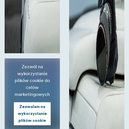
Zezwól na
wykorzystanie
plików cookie do
celów
marketingowych
Zezwalam na
wykorzystanie
plików cookie