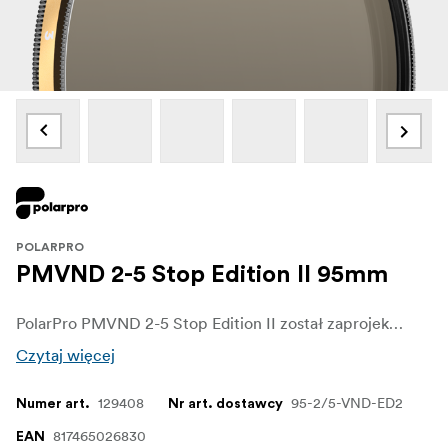
POLARPRO
PMVND 2-5 Stop Edition II 95mm
PolarPro PMVND 2-5 Stop Edition II został zaprojektowany, aby zapewnić fotografom i filmowcom niezrównaną kontrolę nad ich ujęciami. Niezależnie od tego, czy pracujesz w jasnych warunkach zewnętrznych, czy eksperymentujesz z płytką głębią ostrości, filtr ten zapewnia elastyczność potrzebną do osiągnięcia profesjonalnych rezultatów. Dzięki prostemu przekręceniu można bez wysiłku dostosować ekspozycję, co pozwala skupić się na kreatywnej wizji bez martwienia się o techniczne wyzwania związane ze zmianą światła.
Czytaj więcej
129408
95-2/5-VND-ED2
Numer art.
Nr art. dostawcy
817465026830
EAN