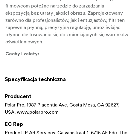
filmowcom potężne narzędzie do zarządzania
ekspozycją bez utraty jakości obrazu. Zaprojektowany
zarówno dla profesjonalistów, jak i entuzjastów, filtr ten
zapewnia płynną, precyzyjną regulację, umożliwiając
płynne dostosowanie się do zmieniających się warunków
oświetleniowych.
Cechy i zalety:
2-5-stopniowa kontrola światła:** Bezproblemowe
wybieranie między 2 a 5 stopniami w celu
Specyfikacja techniczna
zarządzania ekspozycją w jasnym otoczeniu,
idealne do zdjęć w plenerze lub podczas pracy z
szerokimi otworami przysłony.
Producent
Polar Pro, 1987 Placentia Ave, Costa Mesa, CA 92627,
Ochrona Defender360:** Zawiera w pełni
USA, www.polarpro.com
zamkniętą, twardą pokrywę i miękki futerał, aby
chronić filtr przed kurzem, zadrapaniami i
EC Rep
uderzeniami, zapewniając, że jest gotowy na każdą
Product IP AR Services, Galvanistraat 1, 6716 AE Ede, The