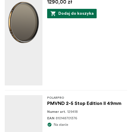
1290,00 zł
Dodaj do koszyka
POLARPRO
PMVND 2-5 Stop Edition II 49mm
129418
Numer art.
810148701376
EAN
Na stanie