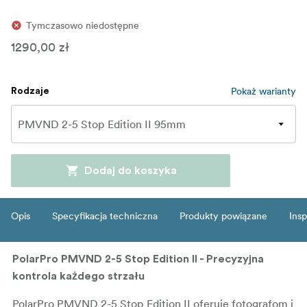
Tymczasowo niedostępne
1290,00 zł
Pokaż warianty
Rodzaje
Dodaj do koszyka
Opis
Specyfikacja techniczna
Produkty powiązane
Insp
PolarPro PMVND 2-5 Stop Edition II - Precyzyjna
kontrola każdego strzału
PolarPro PMVND 2-5 Stop Edition II oferuje fotografom i