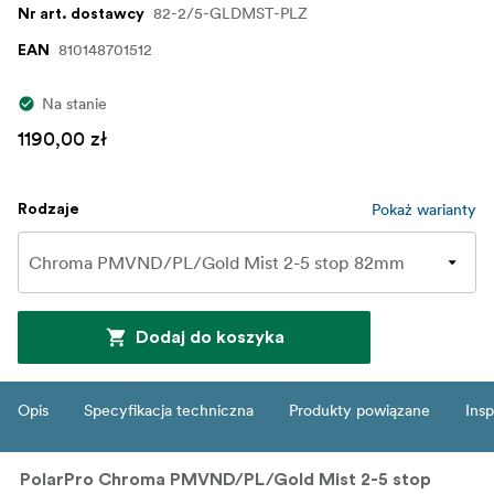
82-2/5-GLDMST-PLZ
Nr art. dostawcy
810148701512
EAN
Na stanie
1190,00 zł
Pokaż warianty
Rodzaje
Dodaj do koszyka
Opis
Specyfikacja techniczna
Produkty powiązane
Insp
PolarPro Chroma PMVND/PL/Gold Mist 2-5 stop