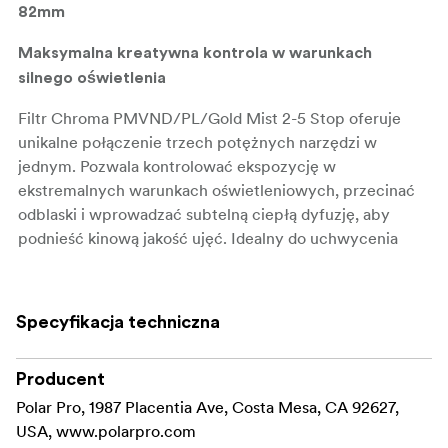
82mm
Maksymalna kreatywna kontrola w warunkach
silnego oświetlenia
Filtr Chroma PMVND/PL/Gold Mist 2-5 Stop oferuje
unikalne połączenie trzech potężnych narzędzi w
jednym. Pozwala kontrolować ekspozycję w
ekstremalnych warunkach oświetleniowych, przecinać
odblaski i wprowadzać subtelną ciepłą dyfuzję, aby
podnieść kinową jakość ujęć. Idealny do uchwycenia
żywych krajobrazów lub stylizowanych portretów, filtr
ten zapewnia profesjonalne rezultaty, nawet w trudnych
warunkach.
Specyfikacja techniczna
Kluczowe cechy i zalety:
Producent
2-5-stopniowa zmienna ND:** Bezproblemowa
Polar Pro, 1987 Placentia Ave, Costa Mesa, CA 92627,
regulacja redukcji światła w zakresie od 2 do 5
USA, www.polarpro.com
stopni, zapewniająca pełną kontrolę nad ekspozycją