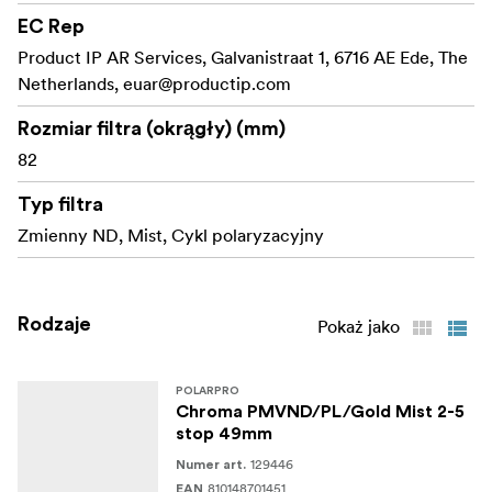
w bardzo jasnym otoczeniu, idealna do
EC Rep
fotografowania z długim czasem naświetlania i
Product IP AR Services, Galvanistraat 1, 6716 AE Ede, The
filmowania przy szerokiej przysłonie.
Netherlands,
euar@productip.com
Zintegrowany filtr polaryzacyjny:** Redukuje
Rozmiar filtra (okrągły) (mm)
odblaski z powierzchni odbijających światło, takich
82
jak woda i szkło, jednocześnie zwiększając
nasycenie kolorów, dzięki czemu zdjęcia są żywe i
Typ filtra
pełne szczegółów.
Zmienny ND, Mist, Cykl polaryzacyjny
Dyfuzja złotej mgiełki:** Dodaje ciepłą, złotą
poświatę do świateł i zmiękcza odcienie skóry,
tworząc gładki, kinowy wygląd bez utraty ostrości i
Rodzaje
Pokaż jako
wyrazistości.
Zerowa polaryzacja krzyżowa:** Unika
POLARPRO
niepożądanego "wzoru X" widocznego w niektórych
Chroma PMVND/PL/Gold Mist 2-5
stop 49mm
filtrach ND, zapewniając równomierną, czystą
redukcję światła w całym kadrze.
129446
Numer art.
810148701451
EAN