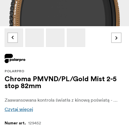
POLARPRO
Chroma PMVND/PL/Gold Mist 2-5
stop 82mm
Zaawansowana kontrola światła z kinową poświatą - Filtr PolarPro Chroma PMVND/PL/Gold Mist 2-5 Stop jest przeznaczony dla filmowców i fotografów, którzy wymagają precyzyjnej kontroli nad światłem, odblaskami i atmosferą. Łącząc filtr o zmiennej gęstości neutralnej, filtr polaryzacyjny i miękką dyfuzję Gold Mist, filtr ten zapewnia elastyczność w zarządzaniu ekspozycją w jasnych warunkach, jednocześnie dodając ciepłą, kinową poświatę do materiału filmowego. Idealny do rejestrowania scen plenerowych o wysokim kontraście, filtr ten wydobywa bogate kolory, redukuje ostre odbicia i zmiękcza światła, tworząc senną, złotą atmosferę.
Czytaj więcej
129452
Numer art.