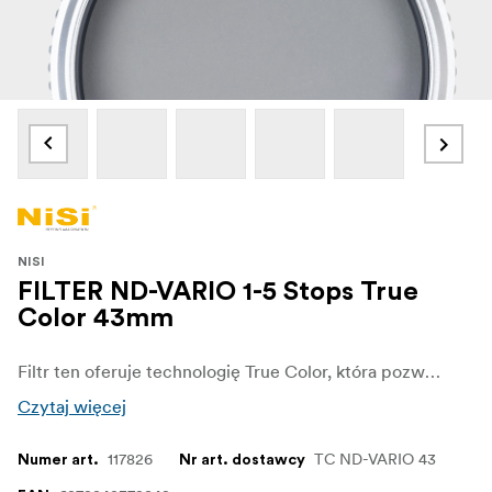
NISI
FILTER ND-VARIO 1-5 Stops True
Color 43mm
Filtr ten oferuje technologię True Color, która pozwala uniknąć przesunięcia kolorów, występującego w innych filtrach zmiennych. Filtr NiSi True Color ND-VARIO Pro Nano 1-5stops jest wykonany z wysokiej jakości szkła optycznego zapewniającego najlepszą rozdzielczość i jakość.
Czytaj więcej
117826
TC ND-VARIO 43
Numer art.
Nr art. dostawcy