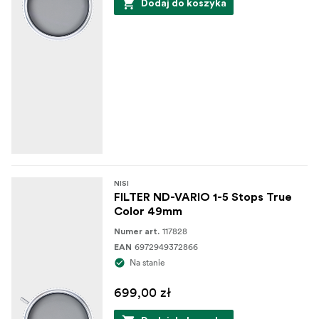
Dodaj do koszyka
NISI
FILTER ND-VARIO 1-5 Stops True
Color 49mm
117828
Numer art.
6972949372866
EAN
Na stanie
699,00 zł