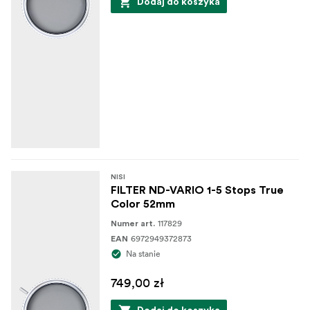
Dodaj do koszyka
NISI
FILTER ND-VARIO 1-5 Stops True
Color 52mm
117829
Numer art.
6972949372873
EAN
Na stanie
749,00 zł