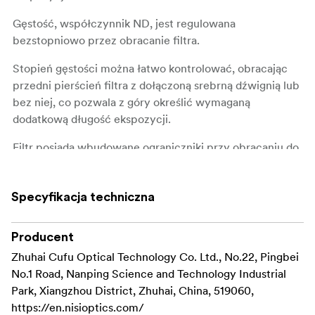
Gęstość, współczynnik ND, jest regulowana
bezstopniowo przez obracanie filtra.
Stopień gęstości można łatwo kontrolować, obracając
przedni pierścień filtra z dołączoną srebrną dźwignią lub
bez niej, co pozwala z góry określić wymaganą
dodatkową długość ekspozycji.
Filtr posiada wbudowane ograniczniki przy obracaniu do
pozycji krańcowych, dzięki czemu użytkownik wie,
gdzie się znajduje podczas akcji.
Specyfikacja techniczna
Aby ułatwić powtarzalną kontrolę nad ustawieniami
gęstości, przedni pierścień jest oznaczony liczbami
Producent
odpowiadającymi różnym wartościom stopu. Pierścień
Zhuhai Cufu Optical Technology Co. Ltd., No.22, Pingbei
jest wyposażony w srebrne wypustki boczne
No.1 Road, Nanping Science and Technology Industrial
zapewniające pewny chwyt oraz łatwą instalację i
Park, Xiangzhou District, Zhuhai, China, 519060,
demontaż.
https://en.nisioptics.com/