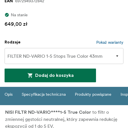
6972949372842
EAN
Na stanie
649,00 zł
Pokaż warianty
Rodzaje
Dodaj do koszyka
Opis
Specyfikacja techniczna
Produkty powiązane
Insp
to filtr o
NISI FILTR ND-VARIO****1-5 True Color
zmiennej gęstości neutralnej, który zapewnia redukcję
ekspozycji od 1 do 5 EV.