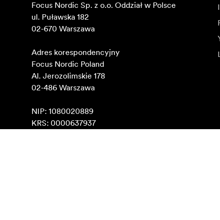
Focus Nordic Sp. z o.o. Oddział w Polsce 

ul. Puławska 182

02-670 Warszawa 

Adres korespondencyjny

Focus Nordic Poland

Al. Jerozolimskie 178

02-486 Warszawa

NIP: 1080020889

KRS: 0000637937
Znajdź na mapach Google
Zapisz się do newslettera
Otrzymuj najnowsze informacje o produktach, inspirac