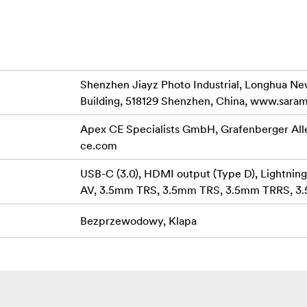
or best reception
o camera
output
Shenzhen Jiayz Photo Industrial, Longhua New
Building, 518129 Shenzhen, China, www.sara
Apex CE Specialists GmbH, Grafenberger All
ce.com
USB-C (3.0), HDMI output (Type D), Lightnin
AV, 3.5mm TRS, 3.5mm TRS, 3.5mm TRRS, 3.5
Bezprzewodowy, Klapa