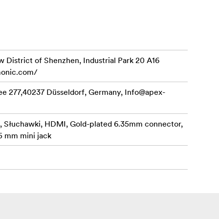
 District of Shenzhen, Industrial Park 20 A16
monic.com/
ee 277,40237 Düsseldorf, Germany,
Info@apex-
g, Słuchawki, HDMI, Gold-plated 6.35mm connector,
 mm mini jack