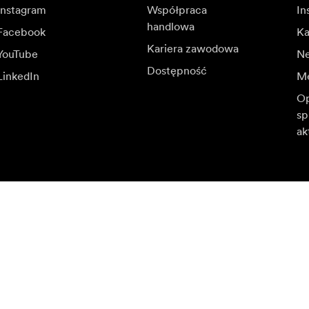
Instagram
Współpraca
In
handlowa
Facebook
Ka
Kariera zawodowa
YouTube
N
Dostępność
LinkedIn
Me
Op
sp
ak
je i oferty specjalne.