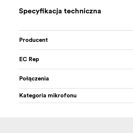
360 degree flexible antenna position f
Specyfikacja techniczna
One mini XLR microphone input
One 1/8”(3.5 mm) stereo line output t
One 1/8”(3.5 mm) headphone monitor 
Producent
Real-time monitor
EC Rep
Power provided by AA battery
Operating Frequencies: 200-216MHz
Połączenia
Kategoria mikrofonu