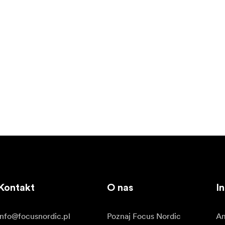
Kontakt
O nas
In
info@focusnordic.pl
Poznaj Focus Nordic
Am