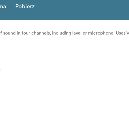
zna
Pobierz
of sound in four channels, including lavalier microphone. Uses
C
 interference