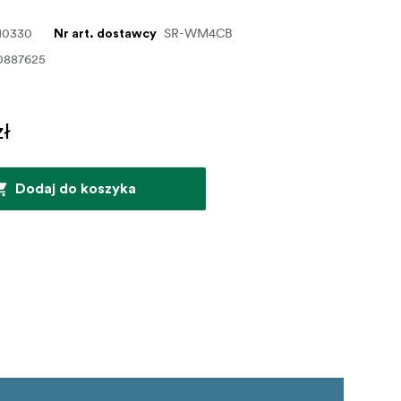
10330
SR-WM4CB
Nr art. dostawcy
0887625
zł
Dodaj do koszyka