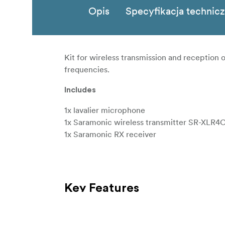
Opis
Specyfikacja technic
Kit for wireless transmission and reception 
frequencies.
Includes
1x lavalier microphone
1x Saramonic wireless transmitter SR-XLR4
1x Saramonic RX receiver
Key Features
Four switchable frequencies free from