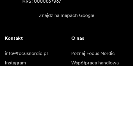
KRS: 0000637937
Znajdź na mapach Google
Kontakt
O nas
info@focusnordic.pl
Poznaj Focus Nordic
Instagram
Współpraca handlowa
Facebook
Kariera zawodowa
YouTube
Dostępność
LinkedIn
Inspiracja
Ambasadorowie