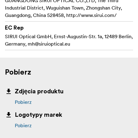
GUANGDONG SIRUI OPTICAL CO.,LTD, The Third
Industrial District, Wuguishan Town, Zhongshan City,
Guangdong, China 528458, http://www.sirui.com/
EC Rep
SIRUI Optical GmbH, Ernst-Augustin-Str. 1a, 12489 Berlin,
Germany,
mh@siruioptical.eu
Pobierz
Zdjęcia produktu
Pobierz
Logotypy marek
Pobierz