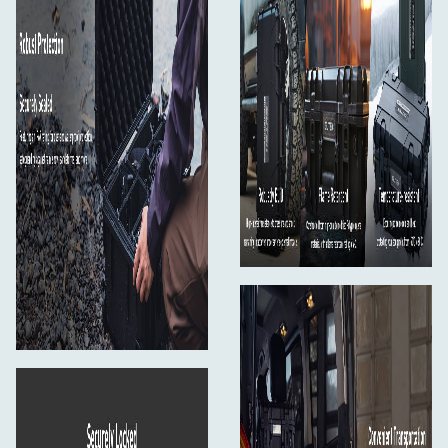
lata.
Kluczowe cechy:
Wymiary zewnętrzne: 56 × 35,5 × 23 cm
Wymiary wewnętrzne: 51.5 × 30 × 18 cm
(pojemność 30 L)
Wodoodporny i pyłoszczelny (stopień ochrony
IP67)
Odporny na działanie płomieni i temperatury (-50
°C do +80 °C)
Odporna na uderzenia polipropylenowa
powłokaodporna na uderzenia powłoka
polipropylenowa
Chowany uchwyt do wózka i kółka ułatwiające