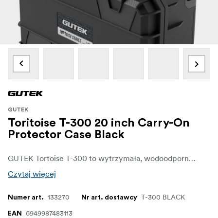
GUTEK
Toritoise T-300 20 inch Carry-On
Protector Case Black
GUTEK Tortoise T-300 to wytrzymała, wodoodporna walizka w kolorze czarnym, idealna do kamer, dronów i narzędzi. Posiada stopień ochrony IP67, możliwość układania w stosy, jest odporna na uderzenia i wyposażona w piankowe wkładki zapewniające indywidualną ochronę - kompaktowa, bezpieczna i trwała.
Czytaj więcej
133270
T-300 BLACK
Numer art.
Nr art. dostawcy
6949987483113
EAN