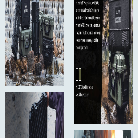
Jej konstrukcja umożliwiająca układanie w stosy
oznacza, że T-300 może być bezpiecznie
przechowywana lub transportowana z innymi walizkami
z serii GUTEK Tortoise. Jest na tyle kompaktowa, że
może być używana jako wózek transportowy, a
jednocześnie wystarczająco przestronna, aby pomieścić
pełny zestaw sprzętu terenowego. Wytrzymała powłoka
posiada również płaskie powierzchnie do etykietowania
lub znakowania i jest kompatybilna z dodatkowymi
akcesoriami, takimi jak organizery pokrywy lub
oświetlenie LED.
Niezależnie od tego, czy chronisz wrażliwą elektronikę w
trudnych warunkach terenowych, podróżujesz z
delikatnym sprzętem do obrazowania, czy organizujesz
narzędzia do codziennego profesjonalnego użytku,
GUTEK Tortoise T-300 oferuje idealną równowagę
między pojemnością, przenośnością i ochroną -
zbudowaną tak, aby działała pod presją i trwała przez