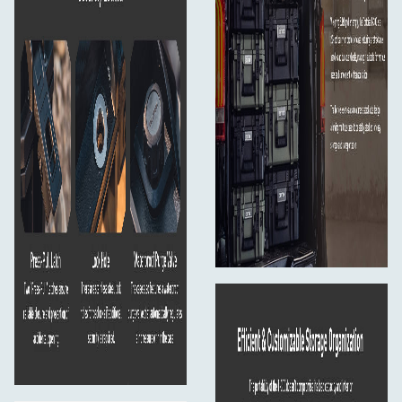
transport
Konstrukcja umożliwiająca układanie w stosy ze
wzmocnionymi narożnikami
Automatyczny zawór wyrównujący ciśnienie
Otwory ze stali nierdzewnej do zamykania na kłódki
Zawiera piankę typu peel-and-pluck i wyściełane
przegrody do pełnej personalizacji wnętrza
Zestaw zawiera:
Tortoise T-300 Protector Case (czarny) × 1
Konvoluted Lid Foam × 1
Padded Divider × 3
Bottom Foam (peel-and-pluck) × 3