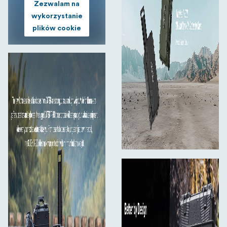
Zezwalam na
dokładnie do konfiguracji sprzętu - idealnego do
wykorzystanie
bezpiecznego przechowywania kamer, dronów,
plików cookie
obiektywów, mikrofonów, narzędzi i innych. Przegródki
zapewniają szybką rekonfigurację podczas wymiany
zestawów.
T-300 posiada podwójne zatrzaski, które zamykają się
bezpiecznie i są odporne na przypadkowe otwarcie.
Wzmocnione stalą nierdzewną otwory pozwalają na
zamknięcie walizki na kłódkę dla dodatkowej ochrony.
Wbudowany automatyczny zawór wyrównywania
ciśnienia zapewnia płynne otwieranie nawet po lotach
lub zmianach wysokości, dzięki czemu jest w pełni
gotowy do pracy w liniach lotniczych. Ergonomiczne
uchwyty boczne są pokryte gumą dla wygody, a
zintegrowany wysuwany uchwyt i wytrzymałe koła
ułatwiają transport cięższych ładunków na duże
odległości.