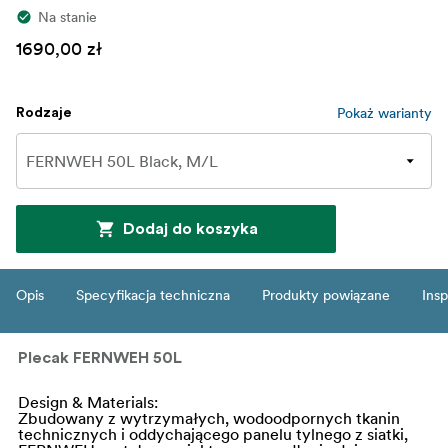
Na stanie
1690,00 zł
Pokaż warianty
Rodzaje
Dodaj do koszyka
Opis
Specyfikacja techniczna
Produkty powiązane
Insp
Plecak FERNWEH 50L
Design & Materials:
Zbudowany z wytrzymałych, wodoodpornych tkanin
technicznych i oddychającego panelu tylnego z siatki,