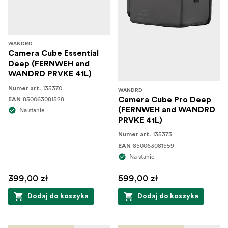
WANDRD
Camera Cube Essential
Deep (FERNWEH and
WANDRD PRVKE 41L)
135370
Numer art.
WANDRD
850063081528
Camera Cube Pro Deep
EAN
(FERNWEH and WANDRD
Na stanie
PRVKE 41L)
135373
Numer art.
850063081559
EAN
Na stanie
399,00 zł
599,00 zł
Dodaj do koszyka
Dodaj do koszyka