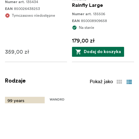
135434
Numer art.
Rainfly Large
850026438253
EAN
135506
Numer art.
Tymczasowo niedostępne
850008909658
EAN
Na stanie
179,00 zł
359,00 zł
Dodaj do koszyka
Rodzaje
Pokaż jako
99 years
WANDRD
warranty
FERNWEH 50L Tan, M/L
135398
Numer art.
850008909641
EAN
Na stanie