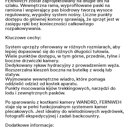
FERNWEH został zaprojektowany na długie dni na
szlaku. Wewnętrzna rama, wyprofilowane paski na
ramiona i wspierający pas biodrowy tworzą wysoce
regulowany, wygodny system nośny. Liczne punkty
dostępu do głównej komory sprawiają, że sprzęt jest w
zasięgu ręki bez konieczności całkowitego
rozpakowywania.
Kluczowe cechy:
System uprzęży oferowany w różnych rozmiarach, aby
lepiej dopasować się do różnych długości tułowia.
Wiele punktów dostępu, w tym górne, przednie, tylne i
boczne drzwiczki kamery.
Dedykowany rękaw hydracyjny z prowadzeniem węża.
Rozszerzalna kieszeń boczna na butelkę z wodą lub
statyw.
Wyjmowane wewnętrzne wiadro, które pomaga
oddzielić odzież od kostek aparatu.
Punkty mocowania kijów trekkingowych, narzędzi do
lodu i zewnętrznych pasków.
Po sparowaniu z kostkami kamery WANDRD, FERNWEH
staje się w pełni funkcjonalnym systemem kamer
plecakowych. Jest idealny do wielodniowych wędrówek,
fotografii ekspedycyjnej i zadań backcountry.
Dodatkowe informacje: