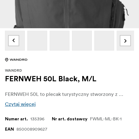
WANDRD
FERNWEH 50L Black, M/L
FERNWEH 50L to plecak turystyczny stworzony z myślą o fotografach i odkrywcach wyruszających w odległe miejsca. Łączy w sobie prawdziwą wydajność plecaka z przemyślaną kompatybilnością z aparatem.
Czytaj więcej
135396
FWML-ML-BK-1
Numer art.
Nr art. dostawcy
850008909627
EAN