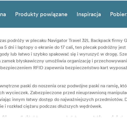
zna
Produkty powiązane
Inspiracja
Pobier
zas podróży w plecaku Navigator Travel 32L Backpack firmy
 5 dni i laptopy o ekranie do 17 cali, ten plecak podróżny jes
gody lub łatwo i szybko spakować się i wyruszyć w drogę. Sz
 na zamek błyskawiczny umożliwia organizację i przechowywan
zabezpieczeniem RFID zapewnia bezpieczeństwo kart wyposa
ętrzne paski do noszenia oraz podwójne paski na ramię, któ
gich wycieczek. Zabezpieczone przed nieuprawnioną manipula
wiając innym łatwy dostęp do najważniejszych przedmiotów. 
ie i rozkład ciężaru podczas dłuższych wędrówek.
cali i porządkuj kable za pomocą dedykowanych kieszeni siatk