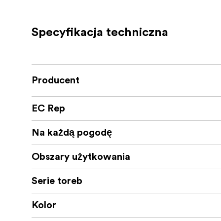
Dostępne są trzy zewnętrzne uchwyty, 
boku
Specyfikacja techniczna
Komora 32 L może rozszerzyć się do 41
Oddychający panel tylny
Producent
System uprzęży nośnej
Kieszenie na butelki z wodą
EC Rep
Kieszeń na karty
Na każdą pogodę
Łatwo dostępna kieszeń
Obszary użytkowania
Chowane paski w talii
Serie toreb
Zewnętrzne paski do noszenia
Smycz do kluczy
Kolor