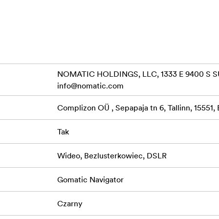
które pozwalają z łatwością chwycić plecak lub zawiesić prz
 L, aby pomieścić jeszcze większe przedmioty
NOMATIC HOLDINGS, LLC, 1333 E 9400 S SU
info@nomatic.com
Complizon OÜ , Sepapaja tn 6, Tallinn, 15551, 
Tak
Wideo, Bezlusterkowiec, DSLR
Gomatic Navigator
Czarny