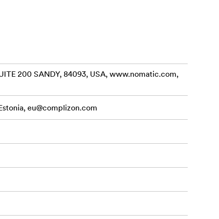
edmioty z
ITE 200 SANDY, 84093, USA, www.nomatic.com,
Estonia,
eu@complizon.com