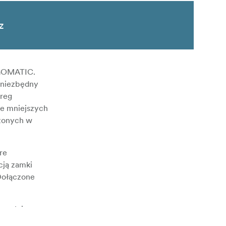
z
 GOMATIC.
t niezbędny
ereg
ie mniejszych
żonych w
re
cją zamki
Dołączone
owych i