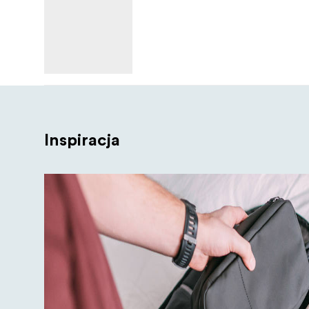
2 x zewnętrzne paski do noszenia
Ograniczona dożywotnia gwarancja
Inspiracja