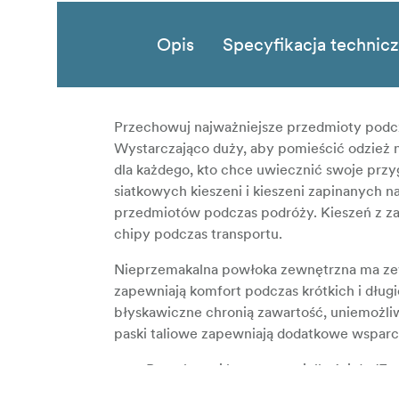
Opis
Specyfikacja technic
Przechowuj najważniejsze przedmioty podc
Wystarczająco duży, aby pomieścić odzież na
dla każdego, kto chce uwiecznić swoje przy
siatkowych kieszeni i kieszeni zapinanych
przedmiotów podczas podróży. Kieszeń z 
chipy podczas transportu.
Nieprzemakalna powłoka zewnętrzna ma zewn
zapewniają komfort podczas krótkich i dłu
błyskawiczne chronią zawartość, uniemożli
paski taliowe zapewniają dodatkowe wsparc
Przechowuj laptopy o wielkości do 17 
kieszeni na zamek błyskawiczny