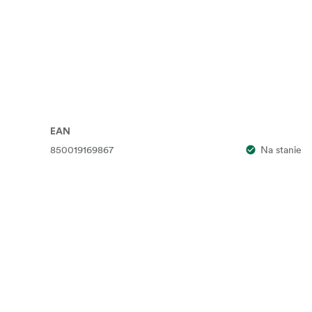
u balistycznego 840D i wytrzymałego, wodoodpornego mater
ulacje
EAN
850019169867
Na stanie
zarny)