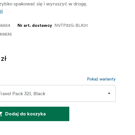
szybko spakować się i wyruszyć w drogę.
ej
16654
NVTP32G-BLK01
Nr art. dostawcy
169836
 zł
Pokaż warianty
Dodaj do koszyka