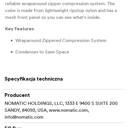
reliable wraparound zipper compression system. The
cube is made from lightweight ripstop nylon and has a
mesh front panel so you can see what's inside.
Key Features
Wraparound Zippered Compression System
Condenses to Save Space
5" Depth Compresses to 2.5"
See-Through Mesh Front Panel
Specyfikacja techniczna
Lightweight Ripstop Nylon
Producent
In the Box
NOMATIC HOLDINGS, LLC, 1333 E 9400 S SUITE 200
Gomatic Packing Cube (Black, Small)
SANDY, 84093, USA, www.nomatic.com,
info@nomatic.com
Limited Lifetime Warranty