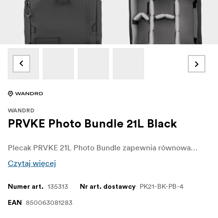
WANDRD
PRVKE Photo Bundle 21L Black
Plecak PRVKE 21L Photo Bundle zapewnia równowagę między pojemnością a przenośnością dla fotografów potrzebujących całodziennego przechowywania sprzętu. Łączy plecak PRVKE 21L z dedykowaną kostką na aparat i paskami na akcesoria, tworząc zestaw gotowy do fotografowania.
Czytaj więcej
135313
PK21-BK-PB-4
Numer art.
Nr art. dostawcy
850063081283
EAN