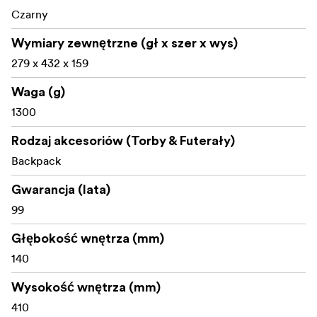
pokrowiec na tablet lub dokumenty.
Czarny
Boczny dostęp do aparatu i pełne otwarcie głównej
Wymiary zewnętrzne (gł x szer x wys)
komory.
279 x 432 x 159
Rolowane zamknięcie, które zapewnia dodatkową
Waga (g)
przestrzeń, gdy trzeba zabrać więcej sprzętu.
1300
Ukryta kieszeń na paszport i wewnętrzna
Rodzaj akcesoriów (Torby & Futerały)
organizacja na drobne akcesoria.
Backpack
Zewnętrzny uchwyt na statyw lub butelkę z wodą z
paskiem zaciskowym.
Gwarancja (lata)
99
Kompatybilny z opcjonalnym pasem biodrowym i
pokrowcem przeciwdeszczowym (sprzedawane
Głębokość wnętrza (mm)
oddzielnie).
140
Wysokość wnętrza (mm)
Idealny dla fotografów i twórców treści, którzy
410
potrzebują zorganizowanego przechowywania aparatu z