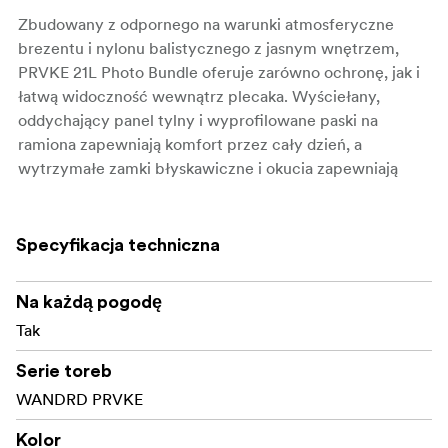
Zbudowany z odpornego na warunki atmosferyczne
brezentu i nylonu balistycznego z jasnym wnętrzem,
PRVKE 21L Photo Bundle oferuje zarówno ochronę, jak i
łatwą widoczność wewnątrz plecaka. Wyściełany,
oddychający panel tylny i wyprofilowane paski na
ramiona zapewniają komfort przez cały dzień, a
wytrzymałe zamki błyskawiczne i okucia zapewniają
bezpieczeństwo sprzętu w ruchu. Dołączona kostka na
aparat została zaprojektowana tak, aby pasowała do
wnętrza plecaka, zapewniając efektywne wykorzystanie
Specyfikacja techniczna
przestrzeni.
Na każdą pogodę
Kluczowe cechy:
Tak
Kostka na aparat z regulowanymi przegrodami na
Serie toreb
korpus aparatu i obiektywy.
WANDRD PRVKE
Wyściełana przegroda na laptopa i oddzielny
Kolor