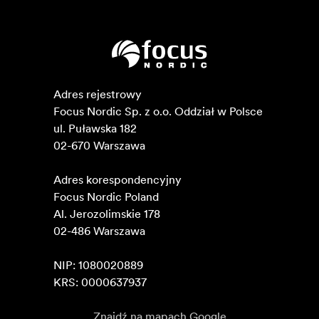
Adres rejestrowy

Focus Nordic Sp. z o.o. Oddział w Polsce 

ul. Puławska 182

02-670 Warszawa 

Adres korespondencyjny

Focus Nordic Poland

Al. Jerozolimskie 178

02-486 Warszawa

NIP: 1080020889

KRS: 0000637937
Znajdź na mapach Google