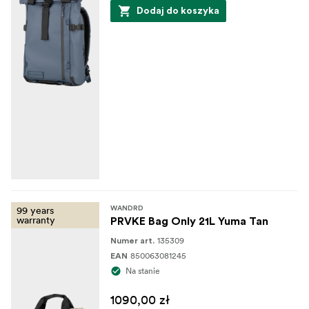
Dodaj do koszyka
99 years
WANDRD
warranty
PRVKE Bag Only 21L Yuma Tan
135309
Numer art.
850063081245
EAN
Na stanie
1090,00 zł