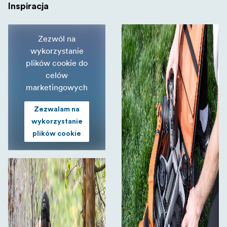
Inspiracja
Zezwól na
wykorzystanie
plików cookie do
celów
marketingowych
Zezwalam na
wykorzystanie
plików cookie