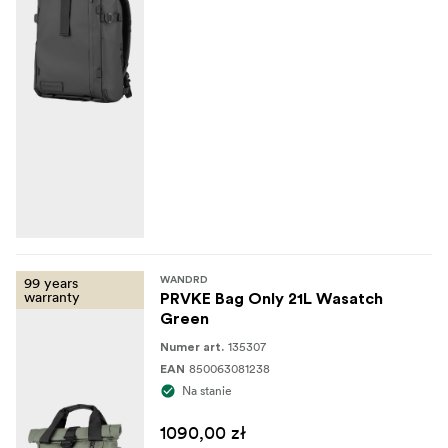
99 years
WANDRD
warranty
PRVKE Bag Only 21L Wasatch
Green
135307
Numer art.
850063081238
EAN
Na stanie
1090,00 zł