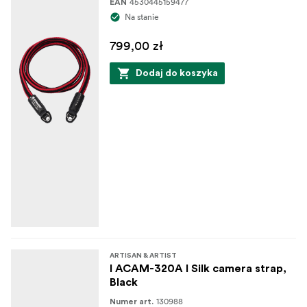
4530445159477
EAN
Na stanie
799,00 zł
Dodaj do koszyka
ARTISAN & ARTIST
I ACAM-320A I Silk camera strap,
Black
130988
Numer art.