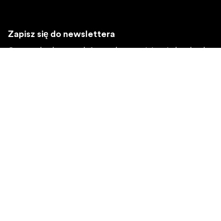
Zapisz się do newslettera
Otrzymuj najnowsze informacje o produktach, inspiracje
i oferty specjalne.
Klient indywidualny
Sprzedawca
Zapisz się
Wybierz inny region