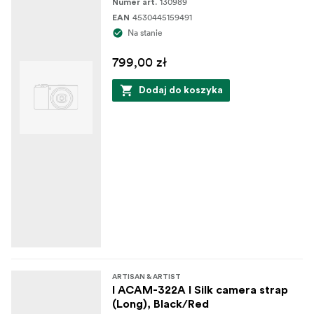
130989
Numer art.
4530445159491
EAN
Na stanie
799,00 zł
Dodaj do koszyka
ARTISAN & ARTIST
I ACAM-322A I Silk camera strap
(Long), Black/Red