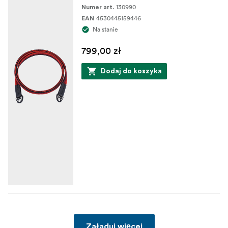
130990
Numer art.
4530445159446
EAN
Na stanie
799,00 zł
Dodaj do koszyka
Załaduj więcej