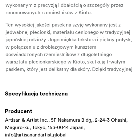
wykonanym z precyzją i dbałością o szczegóły przez
renomowanych rzemieślników z Kioto.
Ten wysokiej jakości pasek na szyję wykonany jest z
jedwabnej plecionki, materiału cenionego w tradycyjnej
japońskiej odzieży. Jego miękka tekstura i piękny połysk,
w połączeniu z drobiazgowym kunsztem
doświadczonych rzemieślników z długoletniego
warsztatu plecionkarskiego w Kioto, skutkują trwałym
paskiem, który jest delikatny dla skóry. Dzięki tradycyjnej
płaskiej konstrukcji pasek ten jest elastyczny i odporny
na skręcanie, zapewniając komfort nawet podczas
długotrwałego użytkowania. ACAM-320A o
Specyfikacja techniczna
wszechstronnej długości 1200 mm może być noszony
jako pasek na szyję lub na ramię, oferując elastyczność
Producent
dopasowaną do osobistego stylu i preferencji.
Artisan & Artist Inc., 5F Nakamura Bldg,, 2-24-3 Ohashi,
Skórzane zapięcie posiada wzmocniony biały ścieg
Meguro-ku, Tokyo, 153-0044 Japan,
ręczny na środku, uosabiający kultowy design Artisan i
info@artisanandartist.global