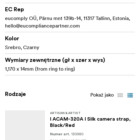
Artist. W zrewitalizowanym modelu zmieniliśmy
EC Rep
pierścień mocujący z mosiądzu na stal nierdzewną,
zwiększając elastyczność. To ulepszenie sprawia
eucomply OÜ, Pärnu mnt 139b-14, 11317 Tallinn, Estonia,
również, że pasek jest łatwiejszy w obsłudze i zmniejsza
hello@eucompliancepartner.com
obciążenie palców podczas zakładania i zdejmowania.
Kolor
Co więcej, skóra została zaktualizowana do
Srebro, Czarny
nowoczesnego gładkiego wykończenia, z
wyrafinowanym logo tłoczonym folią dzięki nowej
Wymiary zewnętrzne (gł x szer x wys)
technologii.
1,170 x 14mm (from ring to ring)
*Należy pamiętać, że jest to pasek typu pierścieniowego
do aparatów z oczkami. Nie jest kompatybilny z oczkami
do aparatów typu taśmowego.
Rodzaje
Pokaż jako
Wyprodukowano w Japonii
ARTISAN & ARTIST
I ACAM-320A I Silk camera strap,
Black/Red
130980
Numer art.