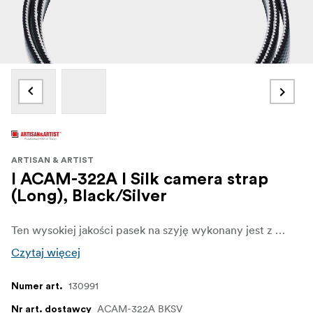
ARTISAN & ARTIST
I ACAM-322A I Silk camera strap
(Long), Black/Silver
Ten wysokiej jakości pasek na szyję wykonany jest z jedwabnego warkocza, materiału cenionego w tradycyjnej japońskiej odzieży. Jego miękka tekstura i piękny połysk, w połączeniu z drobiazgowym kunsztem doświadczonych rzemieślników z długoletniego warsztatu plecionkarskiego w Kioto, skutkują trwałym paskiem, który jest delikatny dla skóry. Dzięki tradycyjnej płaskiej konstrukcji pasek ten jest elastyczny i odporny na skręcanie, zapewniając komfort nawet podczas długotrwałego użytkowania. ACAM-320A o wszechstronnej długości 1200 mm może być noszony jako pasek na szyję lub na ramię, oferując elastyczność dopasowaną do osobistego stylu i preferencji.
Czytaj więcej
130991
Numer art.
ACAM-322A BKSV
Nr art. dostawcy