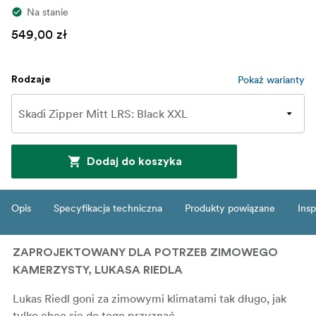
Na stanie
549,00 zł
Pokaż warianty
Rodzaje
Dodaj do koszyka
Opis
Specyfikacja techniczna
Produkty powiązane
Insp
ZAPROJEKTOWANY DLA POTRZEB ZIMOWEGO
KAMERZYSTY, LUKASA RIEDLA
Lukas Riedl goni za zimowymi klimatami tak długo, jak
tylko chce się do tego przyznać.