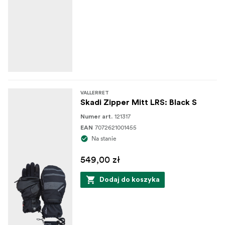
VALLERRET
Skadi Zipper Mitt LRS: Black S
121317
Numer art.
7072621001455
EAN
Na stanie
549,00 zł
Dodaj do koszyka