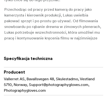
Przechodząc od pracy przed kamerą do pracy jako
kamerzysta i kierownik produkcji, Lukas uwielbia
pakować sprzęt i po prostu go używać. Od filmowania
snowboardu po rąbanie drewna w zimowych plenerach,
Lukas potrzebuje wszechstronności, która umożliwi mu
pracę i kontynuowanie kręcenia filmu w najzimniejsze
dni.
Wspólnie z Lukasem zaprojektowaliśmy urocze
Specyfikacja techniczna
rękawice, w których poczujesz się jak bogini zimy Skadi.
1. Wyjmowana rękawica wewnętrzna – Polartec®
Producent
Cienka, ciepła i wytrzymała z
Power Stretch® Pro™.
Vallerret AS, Bavallsvegen 48, Skulestadmo, Vestland
dotykowym palcem i kciukiem. Odporny na wiatr
5710, Norway,
Support@photographygloves.com
,
softshell na tylnej części palców.
Photographygloves.com
2. 100% wełna merynosów i izolacja Primaloft.
Podszewka ze 100% wełny merynosów i warstwa