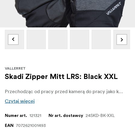
VALLERRET
Skadi Zipper Mitt LRS: Black XXL
Przechodząc od pracy przed kamerą do pracy jako kamerzysta i kierownik produkcji, Lukas uwielbia pakować sprzęt i po prostu go używać. Od filmowania snowboardu po rąbanie drewna w zimowych plenerach, Lukas potrzebuje wszechstronności, która umożliwi mu pracę i kontynuowanie kręcenia filmu w najzimniejsze dni.
Czytaj więcej
121321
24SKD-BK-XXL
Numer art.
Nr art. dostawcy
7072621001493
EAN