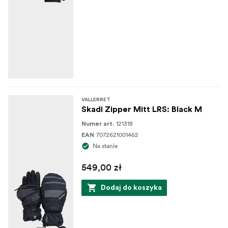
VALLERRET
Skadi Zipper Mitt LRS: Black M
121318
Numer art.
7072621001462
EAN
Na stanie
549,00 zł
Dodaj do koszyka