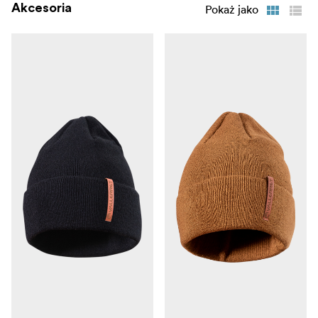
środkowa z izolacją Primaloft tworząca ostateczny
Akcesoria
Pokaż jako
system warstwowy.
3. Zamek błyskawiczny i nakładki na palce FlipTech z
Połączenie Fliptech i zamka
magnesami.
błyskawicznego dla natychmiastowego dostępu do
pokręteł, wykorzystaj wszystkie 4 palce lub tylko jeden.
Flip-tech przytrzymywany magnesami lub bocznym
klipsem zapewnia swobodny dostęp do pokręteł.
Sztuczna skóra
4. Materiały o wysokiej wydajności
PU, DWR i laminowane miękki materiał twill opiera się
wodzie i daje doskonałą ochronę przed wiatrem
Zintegrowane zaczepy na
5. Pełna chwytność dłoni
palcach daje Ci pewność z Twoim sprzętem i świetny
chwyt aparatu.
Poręczna
6. Kieszeń na kartę SD z kluczem statywu.
kieszeń do przechowywania, którą można wykorzystać