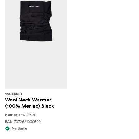
VALLERRET
Wool Neck Warmer
(100% Merino) Black
126211
Numer art.
7072621000649
EAN
Na stanie