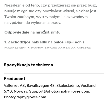
Niezależnie od tego, czy przedzierasz się przez busz,
budujesz ognisko czy podziwiasz widoki, siekiera jest
Twoim zaufanym, wytrzymałym i niezawodnym
narzędziem do wykonania pracy.
Odpowiednie na mroźną zimę.
1. Zachodzące nakładki na palce Flip-Tech z
Natychmiastowy dostęp do pokręteł,
magnesami:
podczas gdy magnesy utrzymują klapki z tyłu. Łatwe
otwieranie i zamykanie.
Specyfikacja techniczna
**2. Materiały o wysokiej wydajności: ** Wyściółka ze
100% wełny Merino, izolacja Primaloft Gold (170 g/m2 /
Producent
133 g/m2 cześć chwytająca), DWR oryginalna kozia
Vallerret AS, Bavallsvegen 48, Skulestadmo, Vestland
skóra.
5710, Norway,
Support@photographygloves.com
,
**3. Prawdziwa zamszowa ściereczka do obiektywu. **
Photographygloves.com
Do czyszczenia awaryjnego.