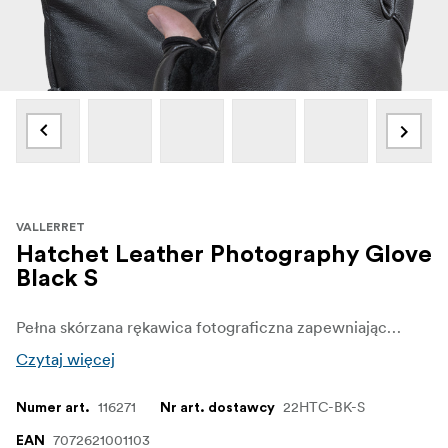
VALLERRET
Hatchet Leather Photography Glove
Black S
Pełna skórzana rękawica fotograficzna zapewniająca trwałość, której potrzebujesz, gdy twoja fotografia zabierze cię w dzicz.
Czytaj więcej
116271
22HTC-BK-S
Numer art.
Nr art. dostawcy
7072621001103
EAN