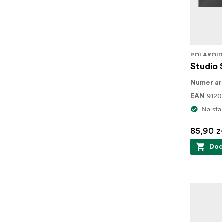
POLAROI
Studio 
Numer ar
9120
EAN
Na sta
85,90 z
Dod