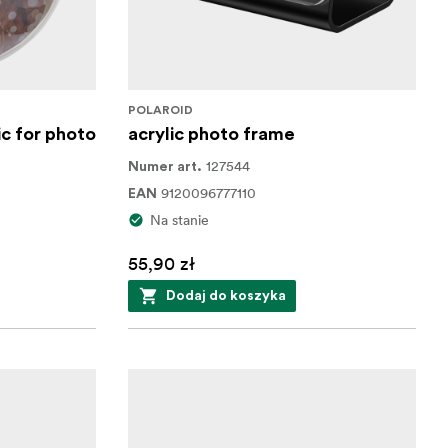
POLAROID
ic for photo
acrylic photo frame
127544
Numer art.
9120096777110
EAN
Na stanie
55,90 zł
Dodaj do koszyka