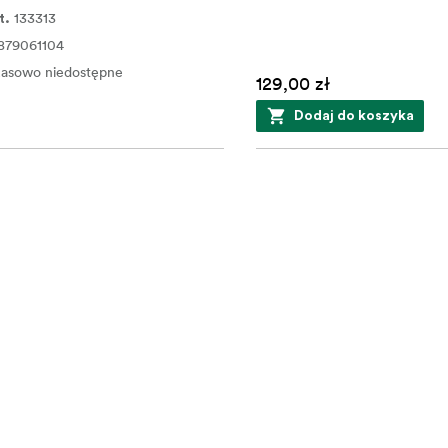
133313
t.
879061104
asowo niedostępne
129,00 zł
Dodaj do koszyka