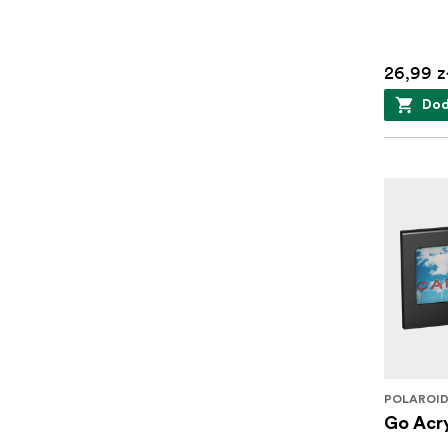
26,99 z
Dod
POLAROI
Go Acry