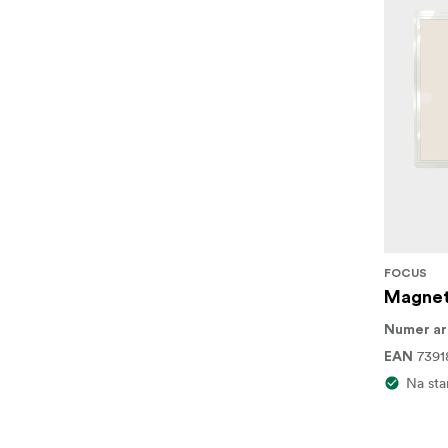
FOCUS
Magnet
Numer ar
7391
EAN
Na sta