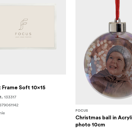
 Frame Soft 10x15
133317
t.
879061142
FOCUS
nie
Christmas ball in Acryli
photo 10cm