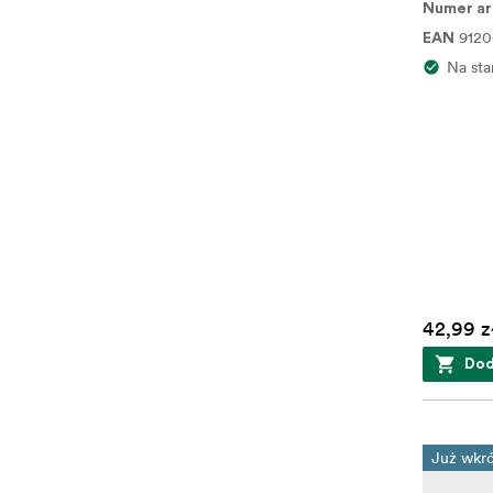
Numer ar
9120
EAN
Na sta
42,99 z
Dod
Już wkr