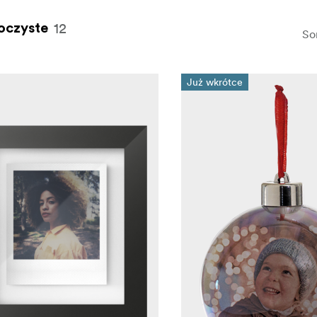
12
oczyste
So
Już wkrótce