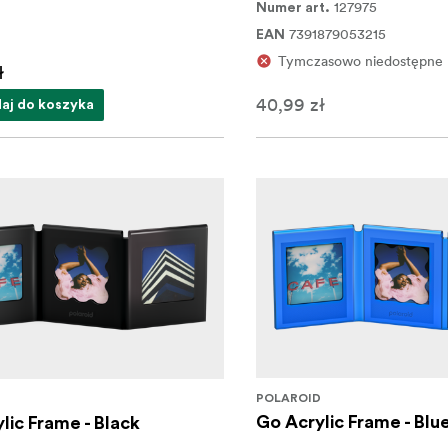
127975
Numer art.
7391879053215
EAN
Tymczasowo niedostępne
ł
40,99 zł
aj do koszyka
POLAROID
D
Go Acrylic Frame - Blu
lic Frame - Black