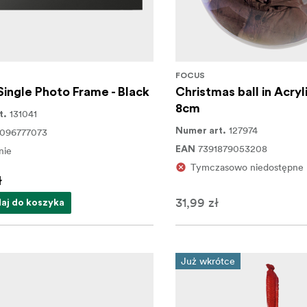
D
FOCUS
Single Photo Frame - Black
Christmas ball in Acryl
8cm
131041
t.
127974
096777073
Numer art.
7391879053208
nie
EAN
Tymczasowo niedostępne
ł
31,99 zł
aj do koszyka
Już wkrótce