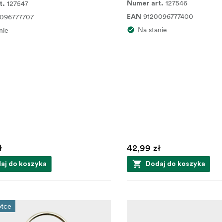
127546
127547
Numer art.
t.
9120096777400
096777707
EAN
Na stanie
nie
ł
42,99 zł
aj do koszyka
Dodaj do koszyka
ótce