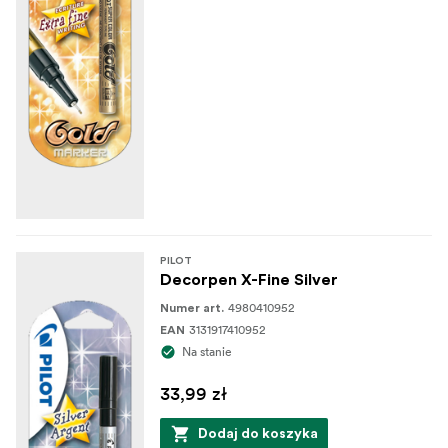
PILOT
Decorpen X-Fine Silver
4980410952
Numer art.
3131917410952
EAN
Na stanie
33,99 zł
Dodaj do koszyka