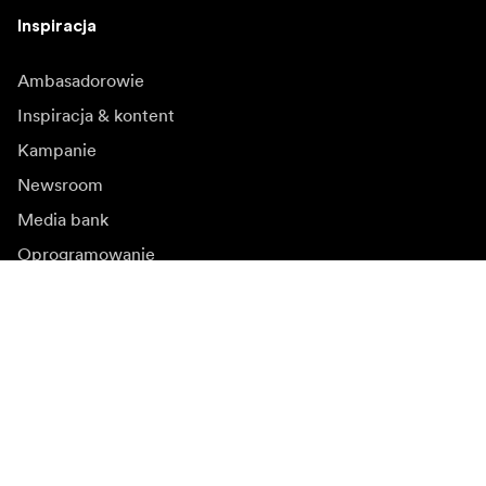
Inspiracja
Ambasadorowie
Inspiracja & kontent
Kampanie
Newsroom
Media bank
Oprogramowanie
sprzętowe i aktualizacje
Zapisz się do newslettera
Otrzymuj najnowsze informacje o produktach, inspiracje
i oferty specjalne.