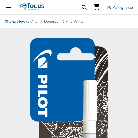
Zaloguj sie
...
Strona główna
Decorpen X-Fine White