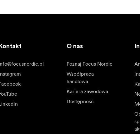
Kontakt
O nas
In
info@focusnordic.pl
Poznaj Focus Nordic
Am
Instagram
Współpraca
In
handlowa
Facebook
Ka
Kariera zawodowa
YouTube
N
Dostępność
LinkedIn
Me
Op
sp
ak