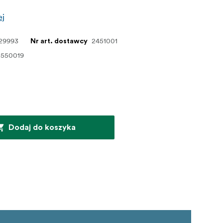
ej
29993
2451001
Nr art. dostawcy
0550019
Dodaj do koszyka