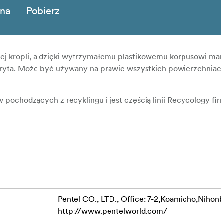
zna
Pobierz
iej kropli, a dzięki wytrzymałemu plastikowemu korpusowi ma
a. Może być używany na prawie wszystkich powierzchniach
pochodzących z recyklingu i jest częścią linii Recycology fir
Pentel CO., LTD., Office: 7-2,Koamicho,Nihon
http://www.pentelworld.com/