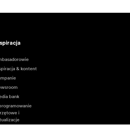
spiracja
basadorowie
spiracja & kontent
mpanie
ewsroom
dia bank
rogramowanie
rzętowe i
tualizacje