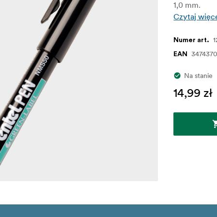
1,0 mm.
Czytaj więc
1
Numer art.
347437
EAN
Na stanie
14,99 zł