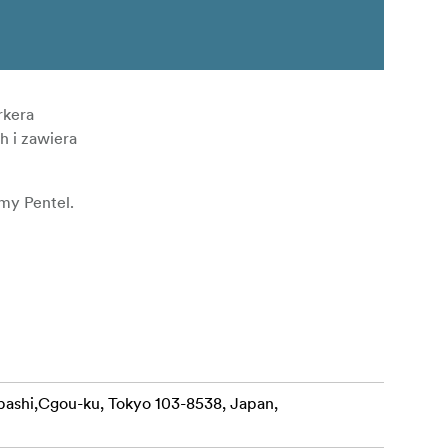
rkera
 i zawiera
my Pentel.
bashi,Cgou-ku, Tokyo 103-8538, Japan,