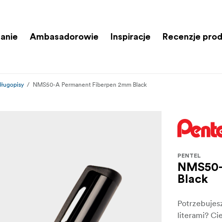
anie
Ambasadorowie
Inspiracje
Recenzje pro
 długopisy
NMS50-A Permanent Fiberpen 2mm Black
PENTEL
NMS50-
Black
Potrzebujes
literami? C