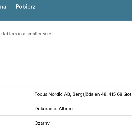
zna
Pobierz
 letters in a smaller size.
Focus Nordic AB, Bergsjödalen 48, 415 68 G
Dekoracje, Album
Czarny