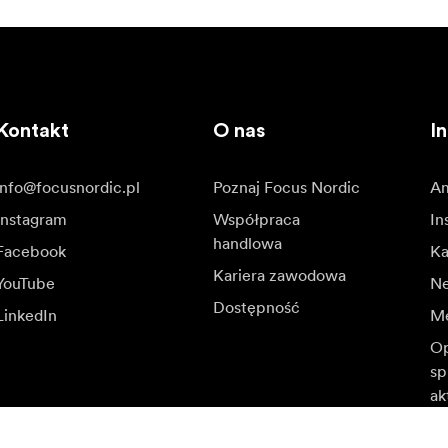
Kontakt
O nas
In
info@focusnordic.pl
Poznaj Focus Nordic
Am
Instagram
Współpraca
In
handlowa
Facebook
Ka
Kariera zawodowa
YouTube
N
Dostępność
LinkedIn
Me
Op
sp
ak