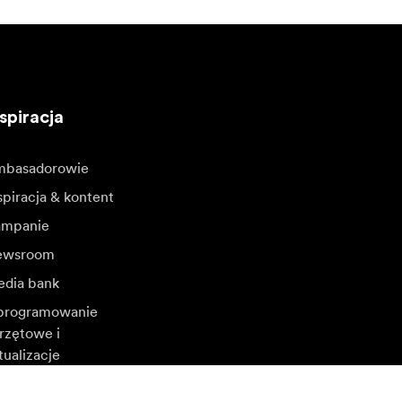
spiracja
basadorowie
spiracja & kontent
mpanie
ewsroom
dia bank
rogramowanie
rzętowe i
tualizacje