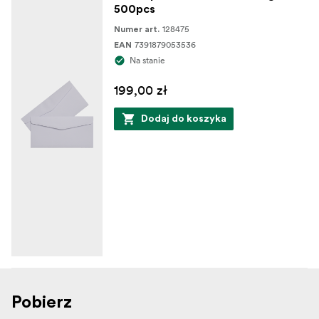
500pcs
128475
Numer art.
7391879053536
EAN
Na stanie
199,00 zł
Dodaj do koszyka
Pobierz