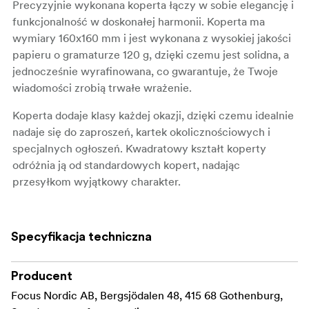
Precyzyjnie wykonana koperta łączy w sobie elegancję i
funkcjonalność w doskonałej harmonii. Koperta ma
wymiary 160x160 mm i jest wykonana z wysokiej jakości
papieru o gramaturze 120 g, dzięki czemu jest solidna, a
jednocześnie wyrafinowana, co gwarantuje, że Twoje
wiadomości zrobią trwałe wrażenie.
Koperta dodaje klasy każdej okazji, dzięki czemu idealnie
nadaje się do zaproszeń, kartek okolicznościowych i
specjalnych ogłoszeń. Kwadratowy kształt koperty
odróżnia ją od standardowych kopert, nadając
przesyłkom wyjątkowy charakter.
Jedną z wyróżniających się cech tej koperty jest łatwa
do zamknięcia klapka. Wystarczy zwilżyć klapkę, a
Specyfikacja techniczna
zostanie ona bezpiecznie zamknięta przy minimalnym
wysiłku, zapewniając, że zawartość pozostanie
bezpieczna i nienaruszona podczas transportu. To
Producent
wygodne zamknięcie aktywowane wilgocią nie tylko
Focus Nordic AB, Bergsjödalen 48, 415 68 Gothenburg,
dodaje kopercie profesjonalnego wyglądu, ale także