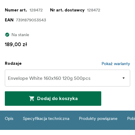
128472
128472
Numer art.
Nr art. dostawcy
7391879053543
EAN
Na stanie
189,00 zł
Pokaż warianty
Rodzaje
Dodaj do koszyka
Opis
Specyfikacja techniczna
Produkty powiązane
Pob