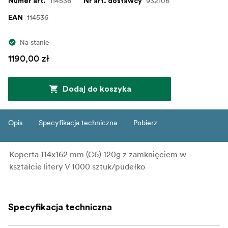
114536
932106
Numer art.
Nr art. dostawcy
114536
EAN
Na stanie
1190,00 zł
Dodaj do koszyka
Opis
Specyfikacja techniczna
Pobierz
Koperta 114x162 mm (C6) 120g z zamknięciem w
kształcie litery V 1000 sztuk/pudełko
Specyfikacja techniczna