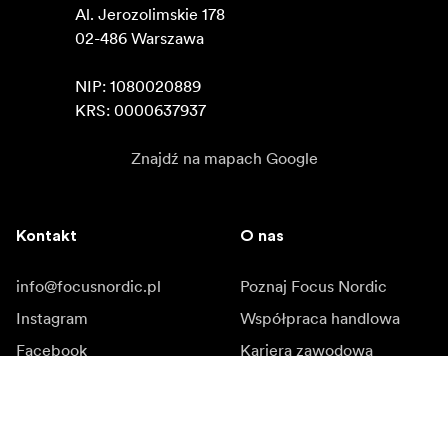
Al. Jerozolimskie 178

02-486 Warszawa

NIP: 1080020889

KRS: 0000637937
Znajdź na mapach Google
Kontakt
O nas
info@focusnordic.pl
Poznaj Focus Nordic
Instagram
Współpraca handlowa
Facebook
Kariera zawodowa
YouTube
Dostępność
LinkedIn