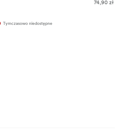
74,90 zł
nne albumy
Tymczasowo niedostępne
równoważonym