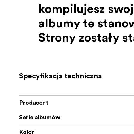
kompilujesz swoj
albumy te stanowi
Strony zostały s
pomieścić różne 
umożliwiając stw
Specyfikacja techniczna
wizualnej historii
Producent
Kluczowe cechy:
Serie albumów
Premium Canvas Cover: Trwała i stylo
Materiały o jakości archiwalnej: Bezk
Kolor