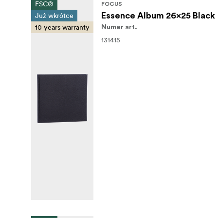
FSC®
FOCUS
Już wkrótce
Essence Album 26x25 Black
10 years warranty
Numer art.
131415