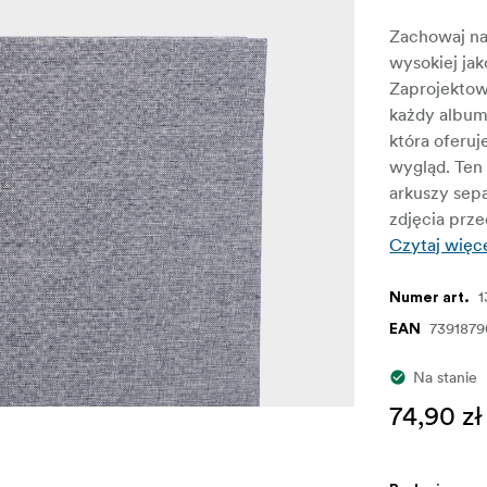
Zachowaj naj
wysokiej ja
Zaprojektowa
każdy album 
która oferu
wygląd. Ten
arkuszy sep
zdjęcia prz
Czytaj więc
1
Numer art.
739187
EAN
Na stanie
74,90 zł