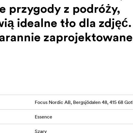
e przygody z podróży,
ą idealne tło dla zdjęć.
tarannie zaprojektowane
formaty i układy,
orzenie spersonalizowa
.
Focus Nordic AB, Bergsjödalen 48, 415 68 G
Essence
wa, dostępna w nowoczesnych, neutralnych odcieniach.
wasowe strony, które zapewniają bezpieczeństwo zdjęć przez p
Szary