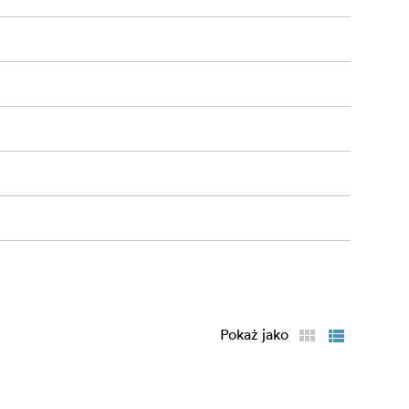
łe
y
iem.
ak i
Pokaż jako