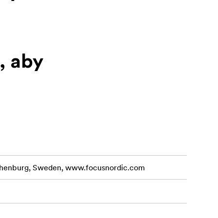
, aby
nej
othenburg, Sweden, www.focusnordic.com
okolenia.