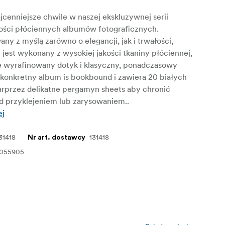
cenniejsze chwile w naszej ekskluzywnej serii
kości płóciennych albumów fotograficznych.
ny z myślą zarówno o elegancji, jak i trwałości,
jest wykonany z wysokiej jakości tkaniny płóciennej,
je wyrafinowany dotyk i klasyczny, ponadczasowy
 konkretny album is bookbound i zawiera 20 białych
arprzez delikatne pergamyn sheets aby chronić
ed przyklejeniem lub zarysowaniem..
ej
31418
131418
Nr art. dostawcy
9055905