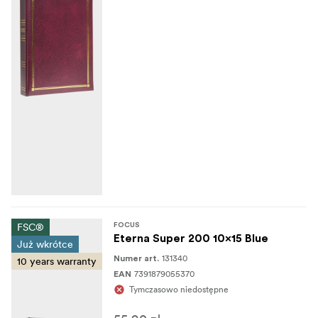
FSC®
FOCUS
Eterna Super 200 10x15 Blue
Już wkrótce
131340
Numer art.
10 years warranty
7391879055370
EAN
Tymczasowo niedostępne