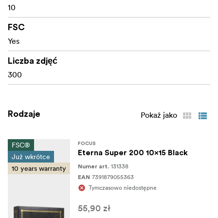
10
FSC
Yes
Liczba zdjęć
300
Rodzaje
Pokaż jako
FSC®
FOCUS
Eterna Super 200 10x15 Black
Już wkrótce
131338
Numer art.
10 years warranty
7391879055363
EAN
Tymczasowo niedostępne
55,90 zł