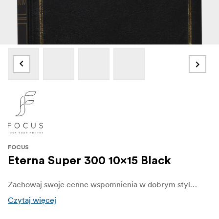
FOCUS
Eterna Super 300 10x15 Black
Zachowaj swoje cenne wspomnienia w dobrym stylu dzięki temu klasycznemu albumowi fotograficznemu o prostym, ale eleganckim designie. Album posiada wyjątkowo wytrzymałe okładki zapewniające długotrwałą ochronę i zawiera kieszenie na 300 zdjęć w rozmiarze do 10x15 cm.
Czytaj więcej