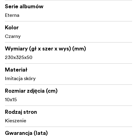
Serie albumów
Wykonany z materiałów certyfikowanych przez FSC®,
Eterna
kod licencji FSC-C211920, ten produkt jest
zrównoważonym wyborem, który pomaga chronić nasze
Kolor
lasy.
Czarny
Wymiary (gł x szer x wys) (mm)
230x325x50
Materiał
Imitacja skóry
Rozmiar zdjęcia (cm)
10x15
Rodzaj stron
Kieszenie
Gwarancja (lata)