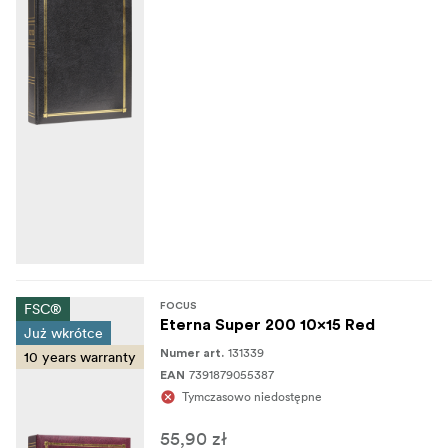
FSC®
FOCUS
Eterna Super 200 10x15 Red
Już wkrótce
131339
Numer art.
10 years warranty
7391879055387
EAN
Tymczasowo niedostępne
55,90 zł