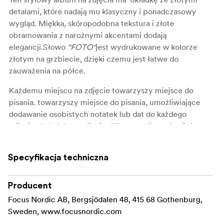
detalami
, które nadają mu klasyczny i ponadczasowy
wygląd. Miękka, skóropodobna tekstura i złote
obramowania z narożnymi akcentami dodają
elegancji.
Słowo
"FOTO"
jest wydrukowane w kolorze
złotym na grzbiecie, dzięki czemu jest łatwe do
zauważenia na półce.
Każdemu miejscu na zdjęcie towarzyszy miejsce do
pisania. towarzyszy miejsce do pisania, umożliwiające
dodawanie osobistych notatek lub dat do każdego
zdjęcia. do każdego zdjęcia. Album zawiera również
dedykowaną kieszeń na płytę CD lub kartę pamięci,
dzięki czemu można wygodnie przechowywać cyfrowe
Specyfikacja techniczna
wersje wspomnień wraz z odbitkami.
Doskonały do organizowania zdjęć rodzinnych,
Producent
wspomnień z podróży lub specjalnych okazji, ten
Focus Nordic AB, Bergsjödalen 48, 415 68 Gothenburg,
ponadczasowy album jest w tradycyjnych kolorach ze
Sweden, www.focusnordic.com
złotymi detalami dla wyrafinowanego wyglądu.