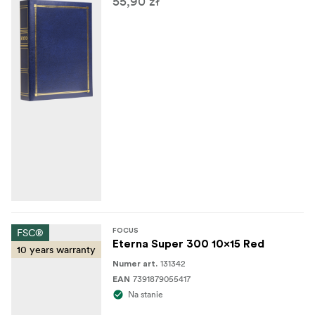
55,90 zł
FSC®
FOCUS
Eterna Super 300 10x15 Red
10 years warranty
131342
Numer art.
7391879055417
EAN
Na stanie