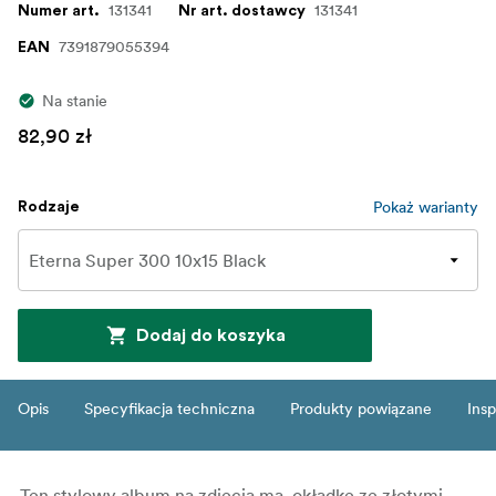
131341
131341
Numer art.
Nr art. dostawcy
7391879055394
EAN
Na stanie
82,90 zł
Pokaż warianty
Rodzaje
Dodaj do koszyka
Opis
Specyfikacja techniczna
Produkty powiązane
Insp
Ten stylowy album na zdjęcia ma
okładkę
ze
złotymi